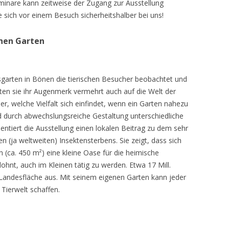
inare kann zeitweise der Zugang zur Ausstellung
e sich vor einem Besuch sicherheitshalber bei uns!
chen Garten
sgarten in Bönen die tierischen Besucher beobachtet und
teten sie ihr Augenmerk vermehrt auch auf die Welt der
r, welche Vielfalt sich einfindet, wenn ein Garten nahezu
d durch abwechslungsreiche Gestaltung unterschiedliche
ntiert die Ausstellung einen lokalen Beitrag zu dem sehr
 (ja weltweiten) Insektensterbens. Sie zeigt, dass sich
n (ca. 450 m²) eine kleine Oase für die heimische
lohnt, auch im Kleinen tätig zu werden. Etwa 17 Mill.
andesfläche aus. Mit seinem eigenen Garten kann jeder
 Tierwelt schaffen.