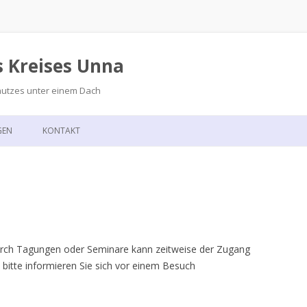
s Kreises Unna
hutzes unter einem Dach
Zum
Inhalt
GEN
KONTAKT
springen
GSKALENDER
ANFAHRT
T
Durch Tagungen oder Seminare kann zeitweise der Zugang
 bitte informieren Sie sich vor einem Besuch