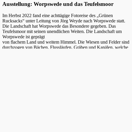
Ausstellung: Worpswede und das Teufelsmoor
Im Herbst 2022 fand eine achttägige Fotoreise des „Grünen
Rucksacks“ unter Leitung von Jörg Weyde nach Worpswede statt.
Die Landschaft hat Worpswede das Besondere gegeben. Das
Teufelsmoor mit seinen unendlichen Weiten. Die Landschaft um
Worpswede ist geprägt
von flachem Land und weitem Himmel. Die Wiesen und Felder sind
durchzogen von Bächen, Flussläufen, Gräben und Kanälen, welche
im Herbst für Frühnebel und einmalige Lichtstimmungen sorgen.
Diese Landschaften, die sowohl Kulturlandschaft, wie auch bis
heute nahezu unberührte und ursprüngliche Naturräume darstellen,
inspirierten die Teilnehmer zum Fotografieren. Eine Auswahl der
Arbeitsergebnisse präsentiert diese Ausstellung.