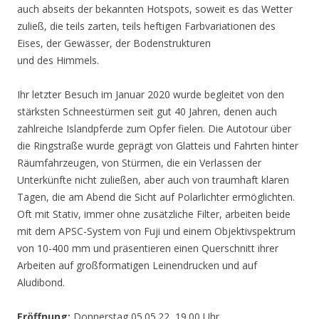
auch abseits der bekannten Hotspots, soweit es das Wetter
zuließ, die teils zarten, teils heftigen Farbvariationen des
Eises, der Gewässer, der Bodenstrukturen
und des Himmels.
Ihr letzter Besuch im Januar 2020 wurde begleitet von den
stärksten Schneestürmen seit gut 40 Jahren, denen auch
zahlreiche Islandpferde zum Opfer fielen. Die Autotour über
die Ringstraße wurde geprägt von Glatteis und Fahrten hinter
Räumfahrzeugen, von Stürmen, die ein Verlassen der
Unterkünfte nicht zuließen, aber auch von traumhaft klaren
Tagen, die am Abend die Sicht auf Polarlichter ermöglichten.
Oft mit Stativ, immer ohne zusätzliche Filter, arbeiten beide
mit dem APSC-System von Fuji und einem Objektivspektrum
von 10-400 mm und präsentieren einen Querschnitt ihrer
Arbeiten auf großformatigen Leinendrucken und auf
Aludibond.
Eröffnung:
Donnerstag 05.05.22, 19.00 Uhr