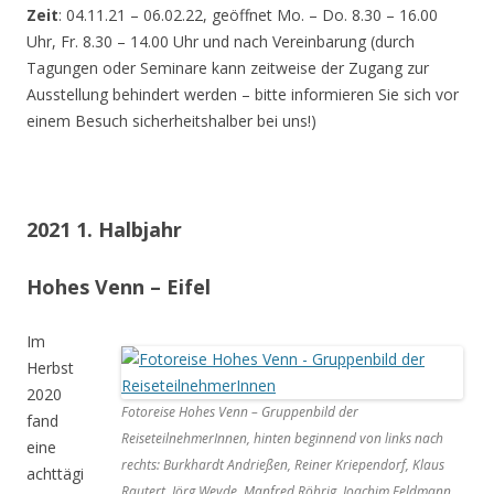
Zeit
: 04.11.21 – 06.02.22, geöffnet Mo. – Do. 8.30 – 16.00
Uhr, Fr. 8.30 – 14.00 Uhr und nach Vereinbarung (durch
Tagungen oder Seminare kann zeitweise der Zugang zur
Ausstellung behindert werden – bitte informieren Sie sich vor
einem Besuch sicherheitshalber bei uns!)
2021 1. Halbjahr
Hohes Venn – Eifel
Im
Herbst
2020
Fotoreise Hohes Venn – Gruppenbild der
fand
ReiseteilnehmerInnen, hinten beginnend von links nach
eine
rechts: Burkhardt Andrießen, Reiner Kriependorf, Klaus
achttägi
Rautert, Jörg Weyde, Manfred Röhrig, Joachim Feldmann