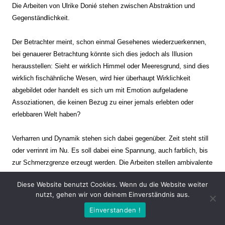
Die Arbeiten von Ulrike Donié stehen zwischen Abstraktion und
Gegenständlichkeit.
Der Betrachter meint, schon einmal Gesehenes wiederzuerkennen,
bei genauerer Betrachtung könnte sich dies jedoch als Illusion
herausstellen: Sieht er wirklich Himmel oder Meeresgrund, sind dies
wirklich fischähnliche Wesen, wird hier überhaupt Wirklichkeit
abgebildet oder handelt es sich um mit Emotion aufgeladene
Assoziationen, die keinen Bezug zu einer jemals erlebten oder
erlebbaren Welt haben?
Verharren und Dynamik stehen sich dabei gegenüber. Zeit steht still
oder verrinnt im Nu. Es soll dabei eine Spannung, auch farblich, bis
zur Schmerzgrenze erzeugt werden. Die Arbeiten stellen ambivalente
Situationen dar. Kaum kann der Betrachter entscheiden, ob er hier
Diese Website benutzt Cookies. Wenn du die Website weiter
eine friedliche Szenerie einer mit seltsamen Wesen bevölkerten
nutzt, gehen wir von deinem Einverständnis aus.
anderen Welt vor sich hat oder ob sich im nächsten Moment der tiefe
Einverstanden !
Abgrund öffnet und er mit allem anderen in einen Abgrund
hineingeschleudert wird.