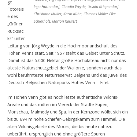
ge
Ingo Hattendorf, Claudia Weyde, Ursula Kriependorf
Fotoreis
Christiane Müller, Karin Kühn, Clemens Müller Elke
e des
Schierholz, Marion Rautert
„Grünen
Rucksac
ks“ unter
Leitung von Jörg Weyde in die Hochmoorlandschaft des
Hohen Venns statt. Seit 1957 steht das Gebiet unter Schutz.
Damit ist das 5.000 Hektar große Hochplateau nicht nur das
älteste Naturschutzgebiet der Wallonie, sondern auch das
wohl berühmteste Naturreservat Belgiens und das Juwel des
Deutsch-Belgischen Naturparks Hohes Venn – Eifel.
Im Hohen Venn gibt es noch letzte authentische Wildnis-
Areale und das mitten im Viereck der Städte Eupen,
Monschau, Malmedy und Spa. In der Kernzone wölbt sich ein
bis zu 694 m hohe Schiefer-Gebirgskamm zum Himmel. Die
alten Wildnisgebiete des Moors, die bis heute nahezu
unberührt, ursprünglich und ohne größere Spuren