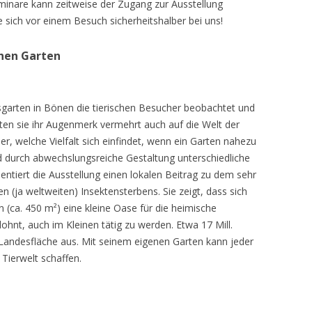
inare kann zeitweise der Zugang zur Ausstellung
e sich vor einem Besuch sicherheitshalber bei uns!
chen Garten
sgarten in Bönen die tierischen Besucher beobachtet und
teten sie ihr Augenmerk vermehrt auch auf die Welt der
r, welche Vielfalt sich einfindet, wenn ein Garten nahezu
d durch abwechslungsreiche Gestaltung unterschiedliche
ntiert die Ausstellung einen lokalen Beitrag zu dem sehr
 (ja weltweiten) Insektensterbens. Sie zeigt, dass sich
n (ca. 450 m²) eine kleine Oase für die heimische
lohnt, auch im Kleinen tätig zu werden. Etwa 17 Mill.
andesfläche aus. Mit seinem eigenen Garten kann jeder
 Tierwelt schaffen.