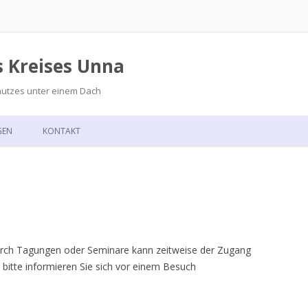
s Kreises Unna
hutzes unter einem Dach
Zum
Inhalt
GEN
KONTAKT
springen
GSKALENDER
ANFAHRT
T
Durch Tagungen oder Seminare kann zeitweise der Zugang
 bitte informieren Sie sich vor einem Besuch