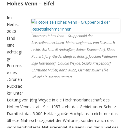
Hohes Venn – Eifel
Im
Herbst
2020
Fotoreise Hohes Venn – Gruppenbild der
fand
ReiseteilnehmerInnen, hinten beginnend von links nach
eine
rechts: Burkhardt Andrießen, Reiner Kriependorf, Klaus
achttägi
Rautert, Jörg Weyde, Manfred Röhrig, Joachim Feldmann
ge
Ingo Hattendorf, Claudia Weyde, Ursula Kriependorf
Fotoreis
Christiane Müller, Karin Kühn, Clemens Müller Elke
e des
Schierholz, Marion Rautert
„Grünen
Rucksac
ks“ unter
Leitung von Jörg Weyde in die Hochmoorlandschaft des
Hohen Venns statt. Seit 1957 steht das Gebiet unter Schutz.
Damit ist das 5.000 Hektar große Hochplateau nicht nur das
älteste Naturschutzgebiet der Wallonie, sondern auch das
wohl berühmteste Naturreservat Belgiens und das Juwel des