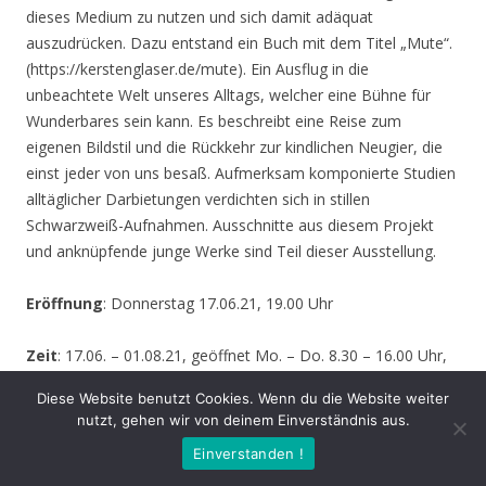
dieses Medium zu nutzen und sich damit adäquat
auszudrücken. Dazu entstand ein Buch mit dem Titel „Mute“.
(https://kerstenglaser.de/mute). Ein Ausflug in die
unbeachtete Welt unseres Alltags, welcher eine Bühne für
Wunderbares sein kann. Es beschreibt eine Reise zum
eigenen Bildstil und die Rückkehr zur kindlichen Neugier, die
einst jeder von uns besaß. Aufmerksam komponierte Studien
alltäglicher Darbietungen verdichten sich in stillen
Schwarzweiß-Aufnahmen. Ausschnitte aus diesem Projekt
und anknüpfende junge Werke sind Teil dieser Ausstellung.
Eröffnung
: Donnerstag 17.06.21, 19.00 Uhr
Zeit
: 17.06. – 01.08.21, geöffnet Mo. – Do. 8.30 – 16.00 Uhr,
Fr. 8.30 – 14.00 Uhr und nach Vereinbarung (durch Tagungen
Diese Website benutzt Cookies. Wenn du die Website weiter
oder Seminare kann zeitweise der Zugang zur Ausstellung
nutzt, gehen wir von deinem Einverständnis aus.
behindert werden – bitte informieren Sie sich vor einem
Einverstanden !
Besuch sicherheitshalber bei uns!)