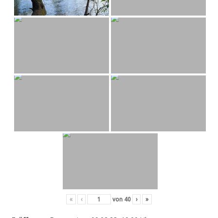
«
‹
von
40
›
»