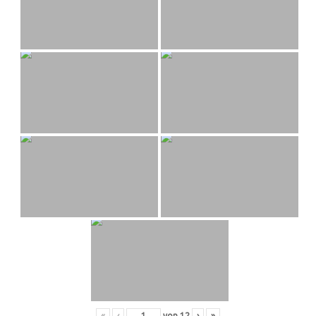
«
‹
von
12
›
»