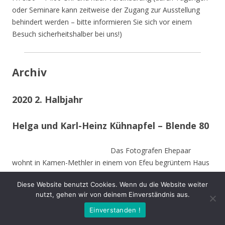
oder Seminare kann zeitweise der Zugang zur Ausstellung
behindert werden – bitte informieren Sie sich vor einem
Besuch sicherheitshalber bei uns!)
Archiv
2020 2. Halbjahr
Helga und Karl-Heinz Kühnapfel – Blende 80
Das Fotografen Ehepaar
wohnt in Kamen-Methler in einem von Efeu begrüntem Haus
umgeben von einem naturnahen Garten mit Teich, kleinen
Diese Website benutzt Cookies. Wenn du die Website weiter
naturnahen Wiesen, Obstbäumen und weiteren hohen
nutzt, gehen wir von deinem Einverständnis aus.
Bäumen. Die Stämme der von Stürmen gefällten Bäume sind
Einverstanden !
zu Teilen im Garten integriert und dienen vielen Insekten und
Vögeln als Nahrungs-und Brutstätte.