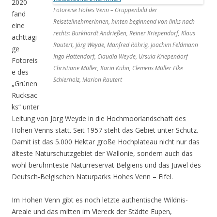
2020
Fotoreise Hohes Venn – Gruppenbild der
fand
ReiseteilnehmerInnen, hinten beginnend von links nach
eine
rechts: Burkhardt Andrießen, Reiner Kriependorf, Klaus
achttägi
Rautert, Jörg Weyde, Manfred Röhrig, Joachim Feldmann
ge
Ingo Hattendorf, Claudia Weyde, Ursula Kriependorf
Fotoreis
Christiane Müller, Karin Kühn, Clemens Müller Elke
e des
Schierholz, Marion Rautert
„Grünen
Rucksac
ks“ unter
Leitung von Jörg Weyde in die Hochmoorlandschaft des
Hohen Venns statt. Seit 1957 steht das Gebiet unter Schutz.
Damit ist das 5.000 Hektar große Hochplateau nicht nur das
älteste Naturschutzgebiet der Wallonie, sondern auch das
wohl berühmteste Naturreservat Belgiens und das Juwel des
Deutsch-Belgischen Naturparks Hohes Venn – Eifel.
Im Hohen Venn gibt es noch letzte authentische Wildnis-
Areale und das mitten im Viereck der Städte Eupen,