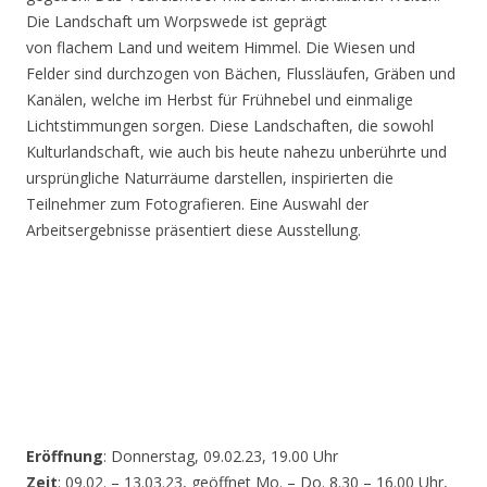
Die Landschaft um Worpswede ist geprägt
von flachem Land und weitem Himmel. Die Wiesen und
Felder sind durchzogen von Bächen, Flussläufen, Gräben und
Kanälen, welche im Herbst für Frühnebel und einmalige
Lichtstimmungen sorgen. Diese Landschaften, die sowohl
Kulturlandschaft, wie auch bis heute nahezu unberührte und
ursprüngliche Naturräume darstellen, inspirierten die
Teilnehmer zum Fotografieren. Eine Auswahl der
Arbeitsergebnisse präsentiert diese Ausstellung.
Eröffnung
: Donnerstag, 09.02.23, 19.00 Uhr
Zeit
: 09.02. – 13.03.23, geöffnet Mo. – Do. 8.30 – 16.00 Uhr,