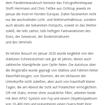
dem Pandemieausbruch bereiste das Fotografenehepaar
Steffi Herrmann und Chris Tettke aus Ochtrup jeweils im
Januar die Insel im Norden Europas. Dabei faszinierten nicht
nur die wechselnden Licht- und Wetterverhältnisse, sondern
auch abseits der bekannten Hotspots, soweit es das Wetter
zuließ, die teils zarten, teils heftigen Farbvariationen des
Eises, der Gewässer, der Bodenstrukturen
und des Himmels.
Ihr letzter Besuch im Januar 2020 wurde begleitet von den
stärksten Schneestürmen seit gut 40 Jahren, denen auch
zahlreiche Islandpferde zum Opfer fielen. Die Autotour über
die Ringstraße wurde geprägt von Glatteis und Fahrten hinter
Räumfahrzeugen, von Stürmen, die ein Verlassen der
Unterkünfte nicht zuließen, aber auch von traumhaft klaren
Tagen, die am Abend die Sicht auf Polarlichter ermöglichten.
Oft mit Stativ, immer ohne zusätzliche Filter, arbeiten beide
mit dem APSC-System von Fuji und einem Objektivspektrum
von 10-400 mm und präsentieren einen Querschnitt ihrer