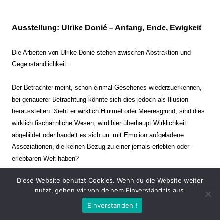
Ausstellung: Ulrike Donié – Anfang, Ende, Ewigkeit
Die Arbeiten von Ulrike Donié stehen zwischen Abstraktion und
Gegenständlichkeit.
Der Betrachter meint, schon einmal Gesehenes wiederzuerkennen,
bei genauerer Betrachtung könnte sich dies jedoch als Illusion
herausstellen: Sieht er wirklich Himmel oder Meeresgrund, sind dies
wirklich fischähnliche Wesen, wird hier überhaupt Wirklichkeit
abgebildet oder handelt es sich um mit Emotion aufgeladene
Assoziationen, die keinen Bezug zu einer jemals erlebten oder
erlebbaren Welt haben?
Diese Website benutzt Cookies. Wenn du die Website weiter
Verharren und Dynamik stehen sich dabei gegenüber. Zeit steht still
nutzt, gehen wir von deinem Einverständnis aus.
oder verrinnt im Nu. Es soll dabei eine Spannung, auch farblich, bis
Einverstanden !
zur Schmerzgrenze erzeugt werden. Die Arbeiten stellen ambivalente
Situationen dar. Kaum kann der Betrachter entscheiden, ob er hier