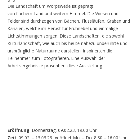
Die Landschaft um Worpswede ist geprägt
von flachem Land und weitem Himmel. Die Wiesen und
Felder sind durchzogen von Bächen, Flussläufen, Gräben und
Kanälen, welche im Herbst für Frühnebel und einmalige
Lichtstimmungen sorgen. Diese Landschaften, die sowohl
Kulturlandschaft, wie auch bis heute nahezu unberührte und
ursprüngliche Naturräume darstellen, inspirierten die
Teilnehmer zum Fotografieren. Eine Auswahl der
Arbeitsergebnisse präsentiert diese Ausstellung.
Eröffnung
: Donnerstag, 09.02.23, 19.00 Uhr
Zeit
: 09.02. – 13.03.23, geöffnet Mo. – Do. 8.30 – 16.00 Uhr,