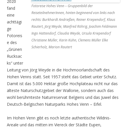
2020
Fotoreise Hohes Venn – Gruppenbild der
fand
ReiseteilnehmerInnen, hinten beginnend von links nach
eine
rechts: Burkhardt Andrießen, Reiner Kriependorf, Klaus
achttägi
Rautert, Jörg Weyde, Manfred Röhrig, Joachim Feldmann
ge
Ingo Hattendorf, Claudia Weyde, Ursula Kriependorf
Fotoreis
Christiane Müller, Karin Kühn, Clemens Müller Elke
e des
Schierholz, Marion Rautert
„Grünen
Rucksac
ks“ unter
Leitung von Jörg Weyde in die Hochmoorlandschaft des
Hohen Venns statt. Seit 1957 steht das Gebiet unter Schutz.
Damit ist das 5.000 Hektar große Hochplateau nicht nur das
älteste Naturschutzgebiet der Wallonie, sondern auch das
wohl berühmteste Naturreservat Belgiens und das Juwel des
Deutsch-Belgischen Naturparks Hohes Venn – Eifel.
Im Hohen Venn gibt es noch letzte authentische Wildnis-
Areale und das mitten im Viereck der Städte Eupen,