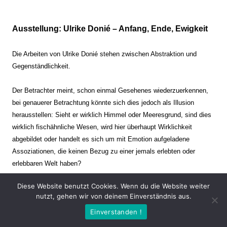
Ausstellung: Ulrike Donié – Anfang, Ende, Ewigkeit
Die Arbeiten von Ulrike Donié stehen zwischen Abstraktion und
Gegenständlichkeit.
Der Betrachter meint, schon einmal Gesehenes wiederzuerkennen,
bei genauerer Betrachtung könnte sich dies jedoch als Illusion
herausstellen: Sieht er wirklich Himmel oder Meeresgrund, sind dies
wirklich fischähnliche Wesen, wird hier überhaupt Wirklichkeit
abgebildet oder handelt es sich um mit Emotion aufgeladene
Assoziationen, die keinen Bezug zu einer jemals erlebten oder
erlebbaren Welt haben?
Diese Website benutzt Cookies. Wenn du die Website weiter
Verharren und Dynamik stehen sich dabei gegenüber. Zeit steht still
nutzt, gehen wir von deinem Einverständnis aus.
oder verrinnt im Nu. Es soll dabei eine Spannung, auch farblich, bis
Einverstanden !
zur Schmerzgrenze erzeugt werden. Die Arbeiten stellen ambivalente
Situationen dar. Kaum kann der Betrachter entscheiden, ob er hier