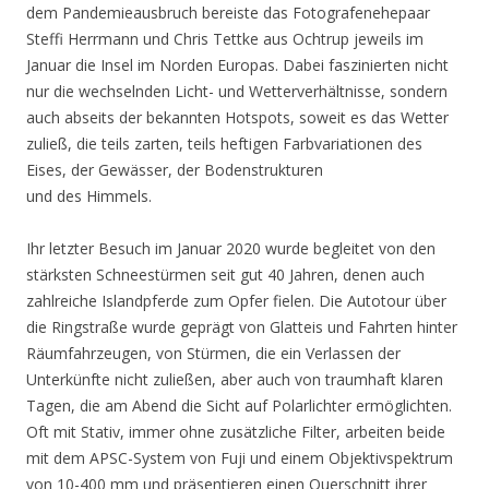
dem Pandemieausbruch bereiste das Fotografenehepaar
Steffi Herrmann und Chris Tettke aus Ochtrup jeweils im
Januar die Insel im Norden Europas. Dabei faszinierten nicht
nur die wechselnden Licht- und Wetterverhältnisse, sondern
auch abseits der bekannten Hotspots, soweit es das Wetter
zuließ, die teils zarten, teils heftigen Farbvariationen des
Eises, der Gewässer, der Bodenstrukturen
und des Himmels.
Ihr letzter Besuch im Januar 2020 wurde begleitet von den
stärksten Schneestürmen seit gut 40 Jahren, denen auch
zahlreiche Islandpferde zum Opfer fielen. Die Autotour über
die Ringstraße wurde geprägt von Glatteis und Fahrten hinter
Räumfahrzeugen, von Stürmen, die ein Verlassen der
Unterkünfte nicht zuließen, aber auch von traumhaft klaren
Tagen, die am Abend die Sicht auf Polarlichter ermöglichten.
Oft mit Stativ, immer ohne zusätzliche Filter, arbeiten beide
mit dem APSC-System von Fuji und einem Objektivspektrum
von 10-400 mm und präsentieren einen Querschnitt ihrer