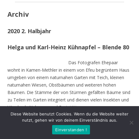
Archiv
2020 2. Halbjahr
Helga und Karl-Heinz Kühnapfel – Blende 80
Das Fotografen Ehepaar
wohnt in Kamen-Methler in einem von Efeu begrüntem Haus
umgeben von einem naturnahen Garten mit Teich, kleinen
naturnahen Wiesen, Obstbäumen und weiteren hohen
Bäumen. Die Stämme der von Stürmen gefällten Bäume sind
zu Teilen im Garten integriert und dienen vielen Insekten und
Vögeln als Nahrungs-und Brutstätte.
Diese Website benutzt Cookies. Wenn du die Website weiter
nutzt, gehen wir von deinem Einverständnis aus.
Beide sind Mitbegründer des NABU Unna und setzen sich seit
Jahrzehnten für den Natur- und Umweltschutz nein.
Einverstanden !