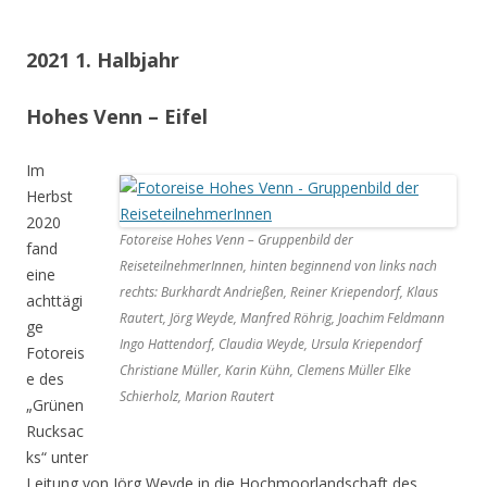
2021 1. Halbjahr
Hohes Venn – Eifel
Im
Herbst
2020
Fotoreise Hohes Venn – Gruppenbild der
fand
ReiseteilnehmerInnen, hinten beginnend von links nach
eine
rechts: Burkhardt Andrießen, Reiner Kriependorf, Klaus
achttägi
Rautert, Jörg Weyde, Manfred Röhrig, Joachim Feldmann
ge
Ingo Hattendorf, Claudia Weyde, Ursula Kriependorf
Fotoreis
Christiane Müller, Karin Kühn, Clemens Müller Elke
e des
Schierholz, Marion Rautert
„Grünen
Rucksac
ks“ unter
Leitung von Jörg Weyde in die Hochmoorlandschaft des