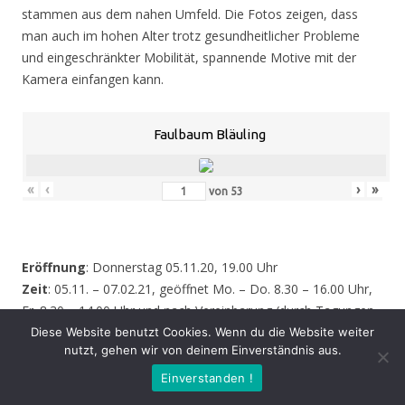
stammen aus dem nahen Umfeld. Die Fotos zeigen, dass
man auch im hohen Alter trotz gesundheitlicher Probleme
und eingeschränkter Mobilität, spannende Motive mit der
Kamera einfangen kann.
Faulbaum Bläuling
«
‹
›
»
von
53
Eröffnung
: Donnerstag 05.11.20, 19.00 Uhr
Zeit
: 05.11. – 07.02.21, geöffnet Mo. – Do. 8.30 – 16.00 Uhr,
Fr. 8.30 – 14.00 Uhr und nach Vereinbarung (durch Tagungen
oder Seminare kann zeitweise der Zugang zur Ausstellung
Diese Website benutzt Cookies. Wenn du die Website weiter
nutzt, gehen wir von deinem Einverständnis aus.
behindert werden – bitte informieren Sie sich vor einem
Besuch sicherheitshalber bei uns!)
Einverstanden !