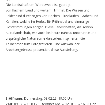
Die Landschaft um Worpswede ist geprägt
von flachem Land und weitem Himmel. Die Wiesen und
Felder sind durchzogen von Bächen, Flussläufen, Gräben und
Kanälen, welche im Herbst für Frühnebel und einmalige
Lichtstimmungen sorgen. Diese Landschaften, die sowohl
Kulturlandschaft, wie auch bis heute nahezu unberührte und
ursprüngliche Naturräume darstellen, inspirierten die
Teilnehmer zum Fotografieren. Eine Auswahl der
Arbeitsergebnisse präsentiert diese Ausstellung.
Eröffnung
: Donnerstag, 09.02.23, 19.00 Uhr
Zeit
: 09.02. – 13.03.23, geöffnet Mo. – Do. 8.30 – 16.00 Uhr,