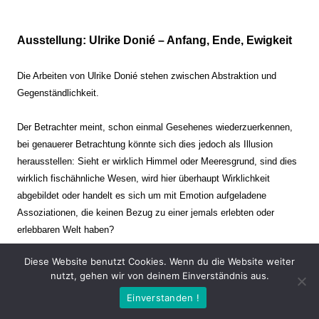
Ausstellung: Ulrike Donié – Anfang, Ende, Ewigkeit
Die Arbeiten von Ulrike Donié stehen zwischen Abstraktion und
Gegenständlichkeit.
Der Betrachter meint, schon einmal Gesehenes wiederzuerkennen,
bei genauerer Betrachtung könnte sich dies jedoch als Illusion
herausstellen: Sieht er wirklich Himmel oder Meeresgrund, sind dies
wirklich fischähnliche Wesen, wird hier überhaupt Wirklichkeit
abgebildet oder handelt es sich um mit Emotion aufgeladene
Assoziationen, die keinen Bezug zu einer jemals erlebten oder
erlebbaren Welt haben?
Diese Website benutzt Cookies. Wenn du die Website weiter
Verharren und Dynamik stehen sich dabei gegenüber. Zeit steht still
nutzt, gehen wir von deinem Einverständnis aus.
oder verrinnt im Nu. Es soll dabei eine Spannung, auch farblich, bis
Einverstanden !
zur Schmerzgrenze erzeugt werden. Die Arbeiten stellen ambivalente
Situationen dar. Kaum kann der Betrachter entscheiden, ob er hier