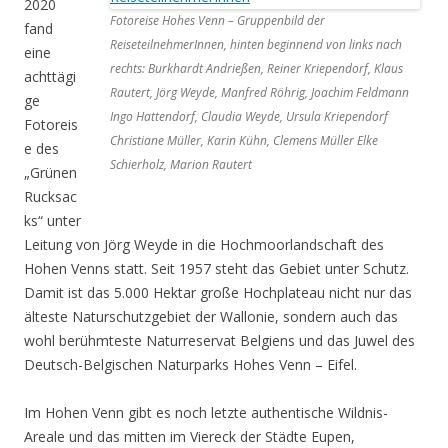
2020
Fotoreise Hohes Venn – Gruppenbild der
fand
ReiseteilnehmerInnen, hinten beginnend von links nach
eine
rechts: Burkhardt Andrießen, Reiner Kriependorf, Klaus
achttägi
Rautert, Jörg Weyde, Manfred Röhrig, Joachim Feldmann
ge
Ingo Hattendorf, Claudia Weyde, Ursula Kriependorf
Fotoreis
Christiane Müller, Karin Kühn, Clemens Müller Elke
e des
Schierholz, Marion Rautert
„Grünen
Rucksac
ks“ unter
Leitung von Jörg Weyde in die Hochmoorlandschaft des
Hohen Venns statt. Seit 1957 steht das Gebiet unter Schutz.
Damit ist das 5.000 Hektar große Hochplateau nicht nur das
älteste Naturschutzgebiet der Wallonie, sondern auch das
wohl berühmteste Naturreservat Belgiens und das Juwel des
Deutsch-Belgischen Naturparks Hohes Venn – Eifel.
Im Hohen Venn gibt es noch letzte authentische Wildnis-
Areale und das mitten im Viereck der Städte Eupen,