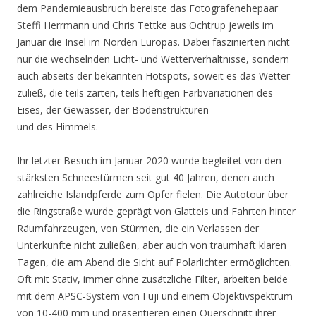
dem Pandemieausbruch bereiste das Fotografenehepaar
Steffi Herrmann und Chris Tettke aus Ochtrup jeweils im
Januar die Insel im Norden Europas. Dabei faszinierten nicht
nur die wechselnden Licht- und Wetterverhältnisse, sondern
auch abseits der bekannten Hotspots, soweit es das Wetter
zuließ, die teils zarten, teils heftigen Farbvariationen des
Eises, der Gewässer, der Bodenstrukturen
und des Himmels.
Ihr letzter Besuch im Januar 2020 wurde begleitet von den
stärksten Schneestürmen seit gut 40 Jahren, denen auch
zahlreiche Islandpferde zum Opfer fielen. Die Autotour über
die Ringstraße wurde geprägt von Glatteis und Fahrten hinter
Räumfahrzeugen, von Stürmen, die ein Verlassen der
Unterkünfte nicht zuließen, aber auch von traumhaft klaren
Tagen, die am Abend die Sicht auf Polarlichter ermöglichten.
Oft mit Stativ, immer ohne zusätzliche Filter, arbeiten beide
mit dem APSC-System von Fuji und einem Objektivspektrum
von 10-400 mm und präsentieren einen Querschnitt ihrer