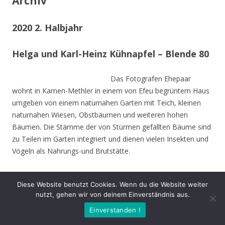
Archiv
2020 2. Halbjahr
Helga und Karl-Heinz Kühnapfel – Blende 80
Das Fotografen Ehepaar
wohnt in Kamen-Methler in einem von Efeu begrüntem Haus
umgeben von einem naturnahen Garten mit Teich, kleinen
naturnahen Wiesen, Obstbäumen und weiteren hohen
Bäumen. Die Stämme der von Stürmen gefällten Bäume sind
zu Teilen im Garten integriert und dienen vielen Insekten und
Vögeln als Nahrungs-und Brutstätte.
Beide sind Mitbegründer des NABU Unna und setzen sich seit
Diese Website benutzt Cookies. Wenn du die Website weiter
Jahrzehnten für den Natur- und Umweltschutz nein.
nutzt, gehen wir von deinem Einverständnis aus.
Einverstanden !
Die Naturfotos sind in den letzten drei Jahren entstanden und
stammen aus dem nahen Umfeld. Die Fotos zeigen, dass