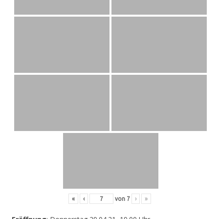
«
‹
von
7
›
»