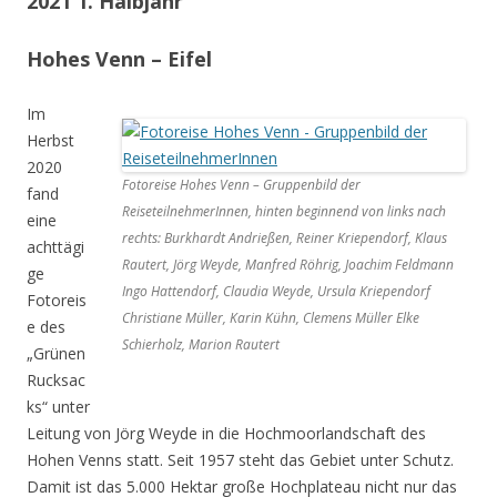
2021 1. Halbjahr
Hohes Venn – Eifel
Im
Herbst
2020
Fotoreise Hohes Venn – Gruppenbild der
fand
ReiseteilnehmerInnen, hinten beginnend von links nach
eine
rechts: Burkhardt Andrießen, Reiner Kriependorf, Klaus
achttägi
Rautert, Jörg Weyde, Manfred Röhrig, Joachim Feldmann
ge
Ingo Hattendorf, Claudia Weyde, Ursula Kriependorf
Fotoreis
Christiane Müller, Karin Kühn, Clemens Müller Elke
e des
Schierholz, Marion Rautert
„Grünen
Rucksac
ks“ unter
Leitung von Jörg Weyde in die Hochmoorlandschaft des
Hohen Venns statt. Seit 1957 steht das Gebiet unter Schutz.
Damit ist das 5.000 Hektar große Hochplateau nicht nur das