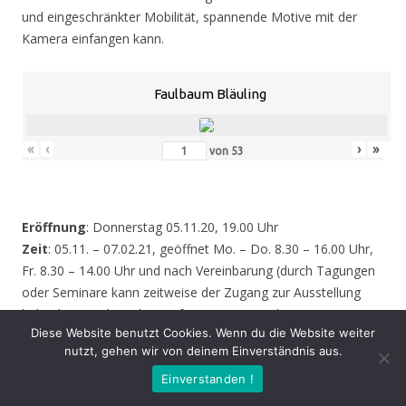
und eingeschränkter Mobilität, spannende Motive mit der
Kamera einfangen kann.
Faulbaum Bläuling
«
‹
›
»
von
53
Eröffnung
: Donnerstag 05.11.20, 19.00 Uhr
Zeit
: 05.11. – 07.02.21, geöffnet Mo. – Do. 8.30 – 16.00 Uhr,
Fr. 8.30 – 14.00 Uhr und nach Vereinbarung (durch Tagungen
oder Seminare kann zeitweise der Zugang zur Ausstellung
behindert werden – bitte informieren Sie sich vor einem
Diese Website benutzt Cookies. Wenn du die Website weiter
Besuch sicherheitshalber bei uns!)
nutzt, gehen wir von deinem Einverständnis aus.
Einverstanden !