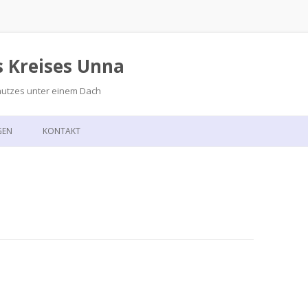
s Kreises Unna
hutzes unter einem Dach
Zum
Inhalt
GEN
KONTAKT
springen
GSKALENDER
ANFAHRT
T