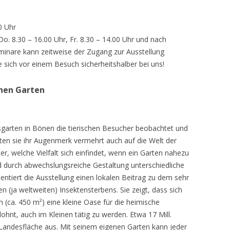
0 Uhr
 Do. 8.30 – 16.00 Uhr, Fr. 8.30 – 14.00 Uhr und nach
inare kann zeitweise der Zugang zur Ausstellung
e sich vor einem Besuch sicherheitshalber bei uns!
chen Garten
sgarten in Bönen die tierischen Besucher beobachtet und
teten sie ihr Augenmerk vermehrt auch auf die Welt der
r, welche Vielfalt sich einfindet, wenn ein Garten nahezu
d durch abwechslungsreiche Gestaltung unterschiedliche
ntiert die Ausstellung einen lokalen Beitrag zu dem sehr
 (ja weltweiten) Insektensterbens. Sie zeigt, dass sich
n (ca. 450 m²) eine kleine Oase für die heimische
lohnt, auch im Kleinen tätig zu werden. Etwa 17 Mill.
andesfläche aus. Mit seinem eigenen Garten kann jeder