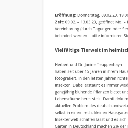
Eröffnung
: Donnerstag, 09.02.23, 19.0
Zeit
: 09.02. – 13.03.23, geöffnet Mo. –
Vereinbarung (durch Tagungen oder Sem
behindert werden – bitte informieren Si
Vielfältige Tierwelt im heimis
Herbert und Dr. Janine Teuppenhayn
haben seit über 15 Jahren in ihrem Hau
fotografiert. In den letzten Jahren rich
Insekten. Dabei erstaunt es immer wiede
ganzjährig blühende Pflanzen bietet un
Lebensräume bereitstellt. Damit dokume
aktuellen Problem des deutschlandweiten
selbst in einem recht kleinen Hausgarte
Insektenwelt schaffen lässt und es sich 
Gärten in Deutschland machen 2% der L