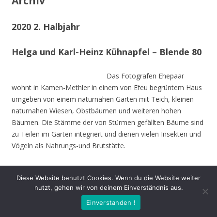
Archiv
2020 2. Halbjahr
Helga und Karl-Heinz Kühnapfel – Blende 80
Das Fotografen Ehepaar
wohnt in Kamen-Methler in einem von Efeu begrüntem Haus
umgeben von einem naturnahen Garten mit Teich, kleinen
naturnahen Wiesen, Obstbäumen und weiteren hohen
Bäumen. Die Stämme der von Stürmen gefällten Bäume sind
zu Teilen im Garten integriert und dienen vielen Insekten und
Vögeln als Nahrungs-und Brutstätte.
Beide sind Mitbegründer des NABU Unna und setzen sich seit
Diese Website benutzt Cookies. Wenn du die Website weiter
Jahrzehnten für den Natur- und Umweltschutz nein.
nutzt, gehen wir von deinem Einverständnis aus.
Einverstanden !
Die Naturfotos sind in den letzten drei Jahren entstanden und
stammen aus dem nahen Umfeld. Die Fotos zeigen, dass