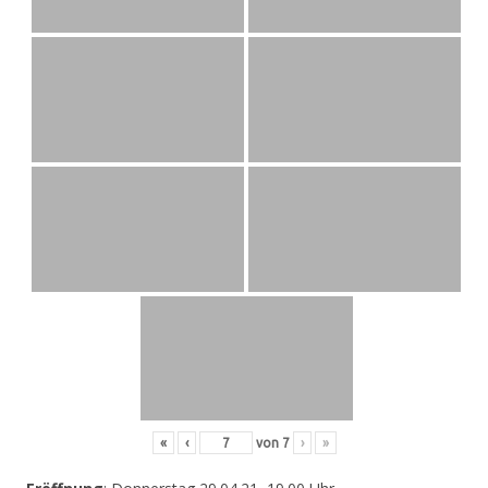
«
‹
von
7
›
»