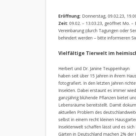
Eröffnung
: Donnerstag, 09.02.23, 19.0
Zeit
: 09.02. – 13.03.23, geöffnet Mo. –
Vereinbarung (durch Tagungen oder Sem
behindert werden – bitte informieren Si
Vielfältige Tierwelt im heimis
Herbert und Dr. Janine Teuppenhayn
haben seit über 15 Jahren in ihrem Hau
fotografiert. In den letzten Jahren rich
Insekten. Dabei erstaunt es immer wiede
ganzjährig blühende Pflanzen bietet un
Lebensräume bereitstellt. Damit dokume
aktuellen Problem des deutschlandweiten
selbst in einem recht kleinen Hausgarte
Insektenwelt schaffen lässt und es sich 
Gärten in Deutschland machen 2% der L