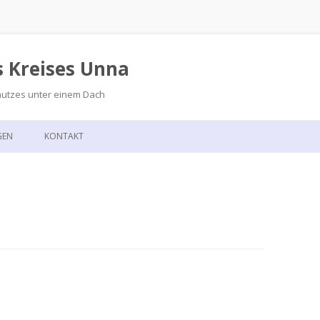
s Kreises Unna
hutzes unter einem Dach
Zum
Inhalt
GEN
KONTAKT
springen
GSKALENDER
ANFAHRT
T