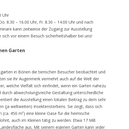
0 Uhr
 Do. 8.30 – 16.00 Uhr, Fr. 8.30 – 14.00 Uhr und nach
inare kann zeitweise der Zugang zur Ausstellung
e sich vor einem Besuch sicherheitshalber bei uns!
chen Garten
sgarten in Bönen die tierischen Besucher beobachtet und
teten sie ihr Augenmerk vermehrt auch auf die Welt der
r, welche Vielfalt sich einfindet, wenn ein Garten nahezu
d durch abwechslungsreiche Gestaltung unterschiedliche
ntiert die Ausstellung einen lokalen Beitrag zu dem sehr
 (ja weltweiten) Insektensterbens. Sie zeigt, dass sich
n (ca. 450 m²) eine kleine Oase für die heimische
lohnt, auch im Kleinen tätig zu werden. Etwa 17 Mill.
andesfläche aus. Mit seinem eigenen Garten kann jeder