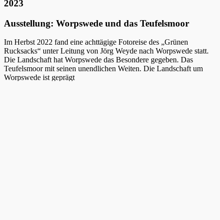
2023
Ausstellung: Worpswede und das Teufelsmoor
Im Herbst 2022 fand eine achttägige Fotoreise des „Grünen
Rucksacks“ unter Leitung von Jörg Weyde nach Worpswede statt.
Die Landschaft hat Worpswede das Besondere gegeben. Das
Teufelsmoor mit seinen unendlichen Weiten. Die Landschaft um
Worpswede ist geprägt
von flachem Land und weitem Himmel. Die Wiesen und Felder sind
durchzogen von Bächen, Flussläufen, Gräben und Kanälen, welche
im Herbst für Frühnebel und einmalige Lichtstimmungen sorgen.
Diese Landschaften, die sowohl Kulturlandschaft, wie auch bis
heute nahezu unberührte und ursprüngliche Naturräume darstellen,
inspirierten die Teilnehmer zum Fotografieren. Eine Auswahl der
Arbeitsergebnisse präsentiert diese Ausstellung.