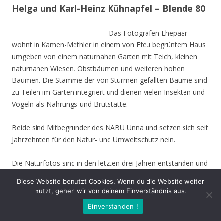
Helga und Karl-Heinz Kühnapfel – Blende 80
Das Fotografen Ehepaar
wohnt in Kamen-Methler in einem von Efeu begrüntem Haus
umgeben von einem naturnahen Garten mit Teich, kleinen
naturnahen Wiesen, Obstbäumen und weiteren hohen
Bäumen. Die Stämme der von Stürmen gefällten Bäume sind
zu Teilen im Garten integriert und dienen vielen Insekten und
Vögeln als Nahrungs-und Brutstätte.
Beide sind Mitbegründer des NABU Unna und setzen sich seit
Jahrzehnten für den Natur- und Umweltschutz nein.
Die Naturfotos sind in den letzten drei Jahren entstanden und
stammen aus dem nahen Umfeld. Die Fotos zeigen, dass
Diese Website benutzt Cookies. Wenn du die Website weiter
man auch im hohen Alter trotz gesundheitlicher Probleme
nutzt, gehen wir von deinem Einverständnis aus.
und eingeschränkter Mobilität, spannende Motive mit der
Einverstanden !
Kamera einfangen kann.