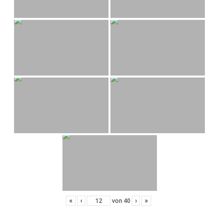
«
‹
von
40
›
»