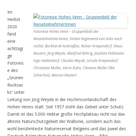
Im
Herbst
2020
Fotoreise Hohes Venn – Gruppenbild der
fand
ReiseteilnehmerInnen, hinten beginnend von links nach
eine
rechts: Burkhardt Andrießen, Reiner Kriependorf, Klaus
achttägi
Rautert, Jörg Weyde, Manfred Röhrig, Joachim Feldmann
ge
Ingo Hattendorf, Claudia Weyde, Ursula Kriependorf
Fotoreis
Christiane Müller, Karin Kühn, Clemens Müller Elke
e des
Schierholz, Marion Rautert
„Grünen
Rucksac
ks“ unter
Leitung von Jörg Weyde in die Hochmoorlandschaft des
Hohen Venns statt. Seit 1957 steht das Gebiet unter Schutz.
Damit ist das 5.000 Hektar große Hochplateau nicht nur das
älteste Naturschutzgebiet der Wallonie, sondern auch das
wohl berühmteste Naturreservat Belgiens und das Juwel des
Deutsch-Belgischen Naturparks Hohes Venn – Eifel.