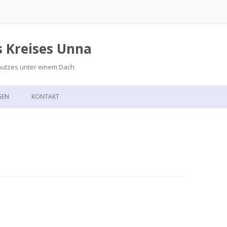
s Kreises Unna
hutzes unter einem Dach
Zum
Inhalt
GEN
KONTAKT
springen
GSKALENDER
ANFAHRT
T