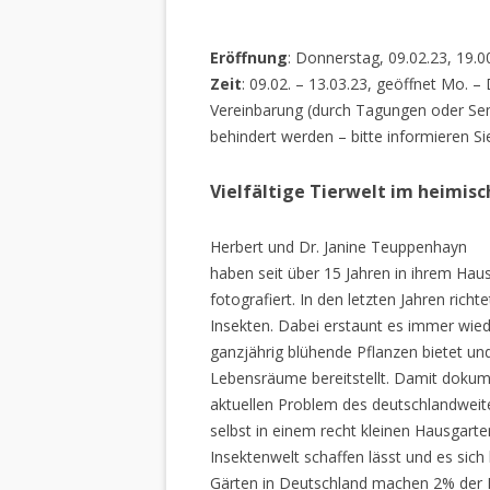
Eröffnung
: Donnerstag, 09.02.23, 19.0
Zeit
: 09.02. – 13.03.23, geöffnet Mo. –
Vereinbarung (durch Tagungen oder Sem
behindert werden – bitte informieren Si
Vielfältige Tierwelt im heimis
Herbert und Dr. Janine Teuppenhayn
haben seit über 15 Jahren in ihrem Hau
fotografiert. In den letzten Jahren rich
Insekten. Dabei erstaunt es immer wiede
ganzjährig blühende Pflanzen bietet un
Lebensräume bereitstellt. Damit dokume
aktuellen Problem des deutschlandweiten
selbst in einem recht kleinen Hausgarte
Insektenwelt schaffen lässt und es sich 
Gärten in Deutschland machen 2% der L