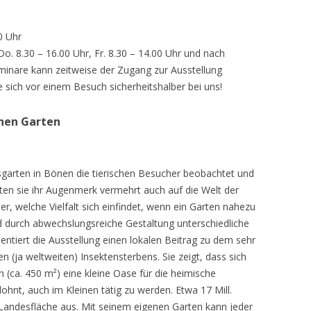
0 Uhr
 Do. 8.30 – 16.00 Uhr, Fr. 8.30 – 14.00 Uhr und nach
inare kann zeitweise der Zugang zur Ausstellung
e sich vor einem Besuch sicherheitshalber bei uns!
chen Garten
sgarten in Bönen die tierischen Besucher beobachtet und
teten sie ihr Augenmerk vermehrt auch auf die Welt der
r, welche Vielfalt sich einfindet, wenn ein Garten nahezu
d durch abwechslungsreiche Gestaltung unterschiedliche
ntiert die Ausstellung einen lokalen Beitrag zu dem sehr
 (ja weltweiten) Insektensterbens. Sie zeigt, dass sich
n (ca. 450 m²) eine kleine Oase für die heimische
lohnt, auch im Kleinen tätig zu werden. Etwa 17 Mill.
andesfläche aus. Mit seinem eigenen Garten kann jeder