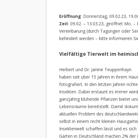
Eröffnung
: Donnerstag, 09.02.23, 19.0
Zeit
: 09.02. – 13.03.23, geöffnet Mo. –
Vereinbarung (durch Tagungen oder Sem
behindert werden – bitte informieren Si
Vielfältige Tierwelt im heimis
Herbert und Dr. Janine Teuppenhayn
haben seit über 15 Jahren in ihrem Hau
fotografiert. In den letzten Jahren rich
Insekten. Dabei erstaunt es immer wiede
ganzjährig blühende Pflanzen bietet un
Lebensräume bereitstellt. Damit dokume
aktuellen Problem des deutschlandweiten
selbst in einem recht kleinen Hausgarte
Insektenwelt schaffen lässt und es sich 
Gärten in Deutschland machen 2% der L