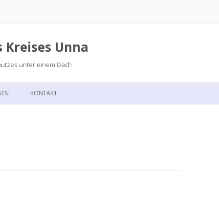
s Kreises Unna
hutzes unter einem Dach
Zum
Inhalt
GEN
KONTAKT
springen
GSKALENDER
ANFAHRT
T