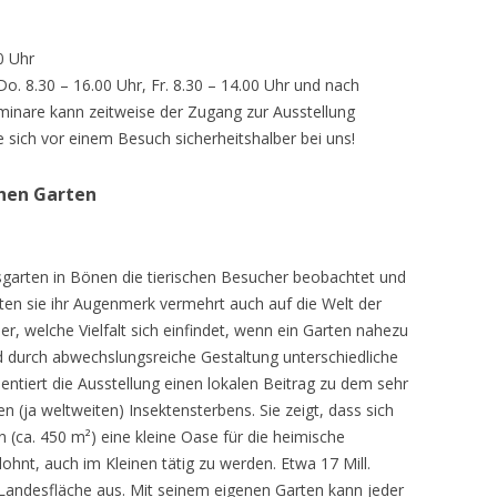
0 Uhr
 Do. 8.30 – 16.00 Uhr, Fr. 8.30 – 14.00 Uhr und nach
inare kann zeitweise der Zugang zur Ausstellung
e sich vor einem Besuch sicherheitshalber bei uns!
chen Garten
sgarten in Bönen die tierischen Besucher beobachtet und
teten sie ihr Augenmerk vermehrt auch auf die Welt der
r, welche Vielfalt sich einfindet, wenn ein Garten nahezu
d durch abwechslungsreiche Gestaltung unterschiedliche
ntiert die Ausstellung einen lokalen Beitrag zu dem sehr
 (ja weltweiten) Insektensterbens. Sie zeigt, dass sich
n (ca. 450 m²) eine kleine Oase für die heimische
lohnt, auch im Kleinen tätig zu werden. Etwa 17 Mill.
andesfläche aus. Mit seinem eigenen Garten kann jeder