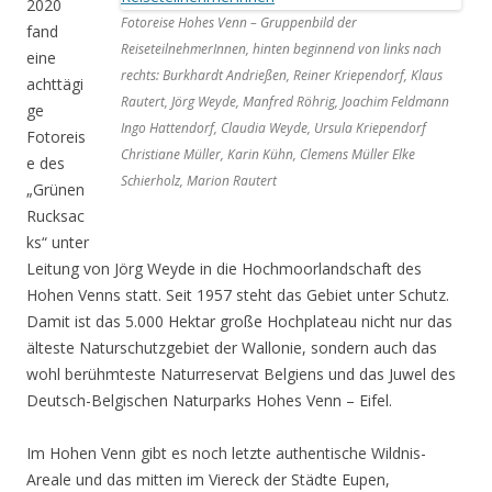
2020
Fotoreise Hohes Venn – Gruppenbild der
fand
ReiseteilnehmerInnen, hinten beginnend von links nach
eine
rechts: Burkhardt Andrießen, Reiner Kriependorf, Klaus
achttägi
Rautert, Jörg Weyde, Manfred Röhrig, Joachim Feldmann
ge
Ingo Hattendorf, Claudia Weyde, Ursula Kriependorf
Fotoreis
Christiane Müller, Karin Kühn, Clemens Müller Elke
e des
Schierholz, Marion Rautert
„Grünen
Rucksac
ks“ unter
Leitung von Jörg Weyde in die Hochmoorlandschaft des
Hohen Venns statt. Seit 1957 steht das Gebiet unter Schutz.
Damit ist das 5.000 Hektar große Hochplateau nicht nur das
älteste Naturschutzgebiet der Wallonie, sondern auch das
wohl berühmteste Naturreservat Belgiens und das Juwel des
Deutsch-Belgischen Naturparks Hohes Venn – Eifel.
Im Hohen Venn gibt es noch letzte authentische Wildnis-
Areale und das mitten im Viereck der Städte Eupen,