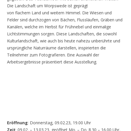
Die Landschaft um Worpswede ist geprägt
von flachem Land und weitem Himmel. Die Wiesen und
Felder sind durchzogen von Bächen, Flussläufen, Gräben und
Kanälen, welche im Herbst für Frühnebel und einmalige
Lichtstimmungen sorgen. Diese Landschaften, die sowohl
Kulturlandschaft, wie auch bis heute nahezu unberührte und
ursprüngliche Naturräume darstellen, inspirierten die
Teilnehmer zum Fotografieren. Eine Auswahl der
Arbeitsergebnisse präsentiert diese Ausstellung.
Eröffnung
: Donnerstag, 09.02.23, 19.00 Uhr
Zeit
: 09.02. – 13.03.23, geöffnet Mo. – Do. 8.30 – 16.00 Uhr,