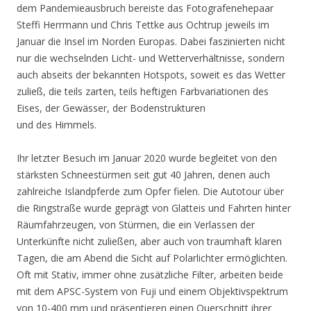
dem Pandemieausbruch bereiste das Fotografenehepaar
Steffi Herrmann und Chris Tettke aus Ochtrup jeweils im
Januar die Insel im Norden Europas. Dabei faszinierten nicht
nur die wechselnden Licht- und Wetterverhältnisse, sondern
auch abseits der bekannten Hotspots, soweit es das Wetter
zuließ, die teils zarten, teils heftigen Farbvariationen des
Eises, der Gewässer, der Bodenstrukturen
und des Himmels.
Ihr letzter Besuch im Januar 2020 wurde begleitet von den
stärksten Schneestürmen seit gut 40 Jahren, denen auch
zahlreiche Islandpferde zum Opfer fielen. Die Autotour über
die Ringstraße wurde geprägt von Glatteis und Fahrten hinter
Räumfahrzeugen, von Stürmen, die ein Verlassen der
Unterkünfte nicht zuließen, aber auch von traumhaft klaren
Tagen, die am Abend die Sicht auf Polarlichter ermöglichten.
Oft mit Stativ, immer ohne zusätzliche Filter, arbeiten beide
mit dem APSC-System von Fuji und einem Objektivspektrum
von 10-400 mm und präsentieren einen Querschnitt ihrer