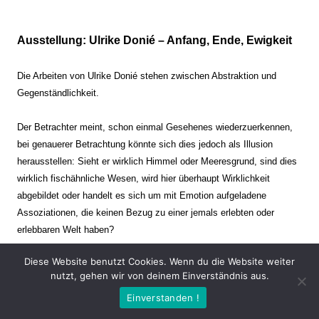
Ausstellung: Ulrike Donié – Anfang, Ende, Ewigkeit
Die Arbeiten von Ulrike Donié stehen zwischen Abstraktion und
Gegenständlichkeit.
Der Betrachter meint, schon einmal Gesehenes wiederzuerkennen,
bei genauerer Betrachtung könnte sich dies jedoch als Illusion
herausstellen: Sieht er wirklich Himmel oder Meeresgrund, sind dies
wirklich fischähnliche Wesen, wird hier überhaupt Wirklichkeit
abgebildet oder handelt es sich um mit Emotion aufgeladene
Assoziationen, die keinen Bezug zu einer jemals erlebten oder
erlebbaren Welt haben?
Diese Website benutzt Cookies. Wenn du die Website weiter
Verharren und Dynamik stehen sich dabei gegenüber. Zeit steht still
nutzt, gehen wir von deinem Einverständnis aus.
oder verrinnt im Nu. Es soll dabei eine Spannung, auch farblich, bis
Einverstanden !
zur Schmerzgrenze erzeugt werden. Die Arbeiten stellen ambivalente
Situationen dar. Kaum kann der Betrachter entscheiden, ob er hier