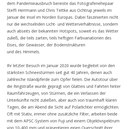
dem Pandemieausbruch bereiste das Fotografenehepaar
Steffi Herrmann und Chris Tettke aus Ochtrup jeweils im
Januar die Insel im Norden Europas. Dabei faszinierten nicht
nur die wechselnden Licht- und Wetterverhältnisse, sondern
auch abseits der bekannten Hotspots, soweit es das Wetter
zuließ, die teils zarten, teils heftigen Farbvariationen des
Eises, der Gewässer, der Bodenstrukturen
und des Himmels.
Ihr letzter Besuch im Januar 2020 wurde begleitet von den
stärksten Schneestürmen seit gut 40 Jahren, denen auch
zahlreiche Islandpferde zum Opfer fielen. Die Autotour über
die Ringstraße wurde geprägt von Glatteis und Fahrten hinter
Räumfahrzeugen, von Stürmen, die ein Verlassen der
Unterkünfte nicht zuließen, aber auch von traumhaft klaren
Tagen, die am Abend die Sicht auf Polarlichter ermöglichten.
Oft mit Stativ, immer ohne zusätzliche Filter, arbeiten beide
mit dem APSC-System von Fuji und einem Objektivspektrum
von 10-400 mm und präsentieren einen Querschnitt ihrer