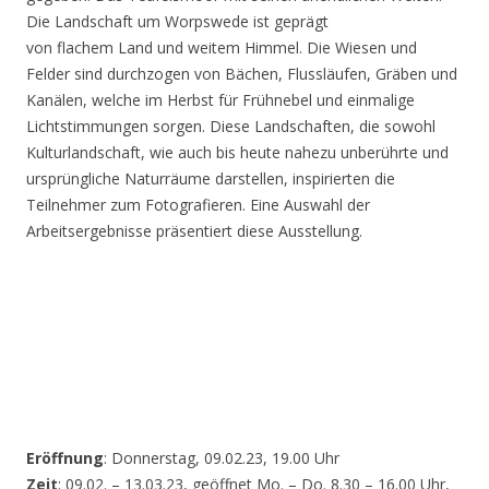
Die Landschaft um Worpswede ist geprägt
von flachem Land und weitem Himmel. Die Wiesen und
Felder sind durchzogen von Bächen, Flussläufen, Gräben und
Kanälen, welche im Herbst für Frühnebel und einmalige
Lichtstimmungen sorgen. Diese Landschaften, die sowohl
Kulturlandschaft, wie auch bis heute nahezu unberührte und
ursprüngliche Naturräume darstellen, inspirierten die
Teilnehmer zum Fotografieren. Eine Auswahl der
Arbeitsergebnisse präsentiert diese Ausstellung.
Eröffnung
: Donnerstag, 09.02.23, 19.00 Uhr
Zeit
: 09.02. – 13.03.23, geöffnet Mo. – Do. 8.30 – 16.00 Uhr,