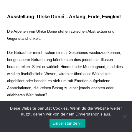
Ausstellung: Ulrike Donié – Anfang, Ende, Ewigkeit
Die Arbeiten von Ulrike Donié stehen zwischen Abstraktion und
Gegenständlichkeit.
Der Betrachter meint, schon einmal Gesehenes wiederzuerkennen,
bei genauerer Betrachtung könnte sich dies jedoch als Illusion
herausstellen: Sieht er wirklich Himmel oder Meeresgrund, sind dies
wirklich fischähnliche Wesen, wird hier überhaupt Wirklichkeit
abgebildet oder handelt es sich um mit Emotion aufgeladene
Assoziationen, die keinen Bezug zu einer jemals erlebten oder
erlebbaren Welt haben?
Diese Website benutzt Cookies. Wenn du die Website weiter
Verharren und Dynamik stehen sich dabei gegenüber. Zeit steht still
nutzt, gehen wir von deinem Einverständnis aus.
oder verrinnt im Nu. Es soll dabei eine Spannung, auch farblich, bis
Einverstanden !
zur Schmerzgrenze erzeugt werden. Die Arbeiten stellen ambivalente
Situationen dar. Kaum kann der Betrachter entscheiden, ob er hier