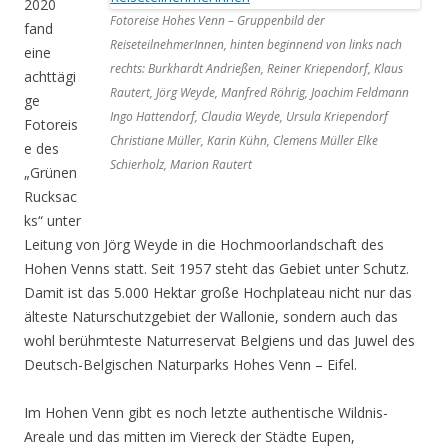
2020
Fotoreise Hohes Venn – Gruppenbild der
fand
ReiseteilnehmerInnen, hinten beginnend von links nach
eine
rechts: Burkhardt Andrießen, Reiner Kriependorf, Klaus
achttägi
Rautert, Jörg Weyde, Manfred Röhrig, Joachim Feldmann
ge
Ingo Hattendorf, Claudia Weyde, Ursula Kriependorf
Fotoreis
Christiane Müller, Karin Kühn, Clemens Müller Elke
e des
Schierholz, Marion Rautert
„Grünen
Rucksac
ks“ unter
Leitung von Jörg Weyde in die Hochmoorlandschaft des
Hohen Venns statt. Seit 1957 steht das Gebiet unter Schutz.
Damit ist das 5.000 Hektar große Hochplateau nicht nur das
älteste Naturschutzgebiet der Wallonie, sondern auch das
wohl berühmteste Naturreservat Belgiens und das Juwel des
Deutsch-Belgischen Naturparks Hohes Venn – Eifel.
Im Hohen Venn gibt es noch letzte authentische Wildnis-
Areale und das mitten im Viereck der Städte Eupen,