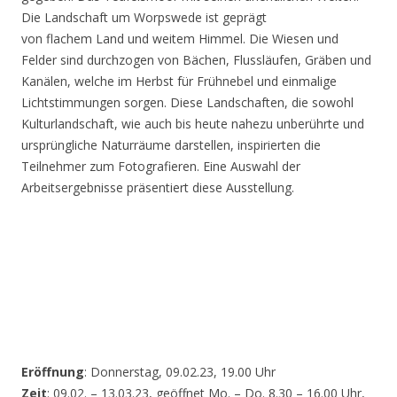
Die Landschaft um Worpswede ist geprägt
von flachem Land und weitem Himmel. Die Wiesen und
Felder sind durchzogen von Bächen, Flussläufen, Gräben und
Kanälen, welche im Herbst für Frühnebel und einmalige
Lichtstimmungen sorgen. Diese Landschaften, die sowohl
Kulturlandschaft, wie auch bis heute nahezu unberührte und
ursprüngliche Naturräume darstellen, inspirierten die
Teilnehmer zum Fotografieren. Eine Auswahl der
Arbeitsergebnisse präsentiert diese Ausstellung.
Eröffnung
: Donnerstag, 09.02.23, 19.00 Uhr
Zeit
: 09.02. – 13.03.23, geöffnet Mo. – Do. 8.30 – 16.00 Uhr,