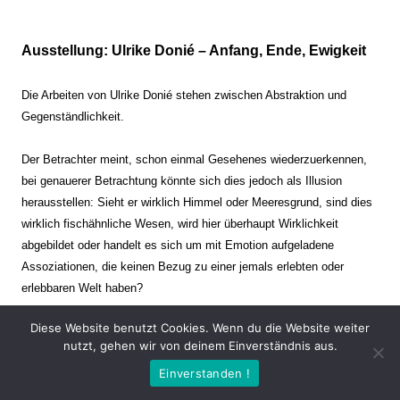
Ausstellung: Ulrike Donié – Anfang, Ende, Ewigkeit
Die Arbeiten von Ulrike Donié stehen zwischen Abstraktion und
Gegenständlichkeit.
Der Betrachter meint, schon einmal Gesehenes wiederzuerkennen,
bei genauerer Betrachtung könnte sich dies jedoch als Illusion
herausstellen: Sieht er wirklich Himmel oder Meeresgrund, sind dies
wirklich fischähnliche Wesen, wird hier überhaupt Wirklichkeit
abgebildet oder handelt es sich um mit Emotion aufgeladene
Assoziationen, die keinen Bezug zu einer jemals erlebten oder
erlebbaren Welt haben?
Diese Website benutzt Cookies. Wenn du die Website weiter
Verharren und Dynamik stehen sich dabei gegenüber. Zeit steht still
nutzt, gehen wir von deinem Einverständnis aus.
oder verrinnt im Nu. Es soll dabei eine Spannung, auch farblich, bis
Einverstanden !
zur Schmerzgrenze erzeugt werden. Die Arbeiten stellen ambivalente
Situationen dar. Kaum kann der Betrachter entscheiden, ob er hier