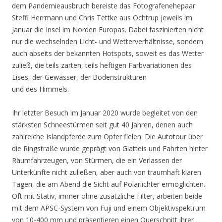
dem Pandemieausbruch bereiste das Fotografenehepaar
Steffi Herrmann und Chris Tettke aus Ochtrup jeweils im
Januar die Insel im Norden Europas. Dabei faszinierten nicht
nur die wechselnden Licht- und Wetterverhältnisse, sondern
auch abseits der bekannten Hotspots, soweit es das Wetter
zuließ, die teils zarten, teils heftigen Farbvariationen des
Eises, der Gewässer, der Bodenstrukturen
und des Himmels.
Ihr letzter Besuch im Januar 2020 wurde begleitet von den
stärksten Schneestürmen seit gut 40 Jahren, denen auch
zahlreiche Islandpferde zum Opfer fielen. Die Autotour über
die Ringstraße wurde geprägt von Glatteis und Fahrten hinter
Räumfahrzeugen, von Stürmen, die ein Verlassen der
Unterkünfte nicht zuließen, aber auch von traumhaft klaren
Tagen, die am Abend die Sicht auf Polarlichter ermöglichten.
Oft mit Stativ, immer ohne zusätzliche Filter, arbeiten beide
mit dem APSC-System von Fuji und einem Objektivspektrum
von 10-400 mm und präsentieren einen Querschnitt ihrer