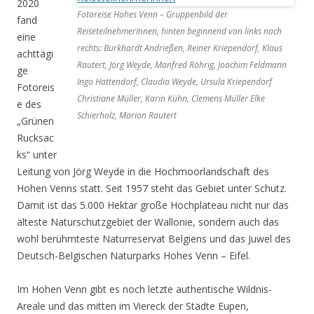
2020
Fotoreise Hohes Venn – Gruppenbild der
fand
ReiseteilnehmerInnen, hinten beginnend von links nach
eine
rechts: Burkhardt Andrießen, Reiner Kriependorf, Klaus
achttägi
Rautert, Jörg Weyde, Manfred Röhrig, Joachim Feldmann
ge
Ingo Hattendorf, Claudia Weyde, Ursula Kriependorf
Fotoreis
Christiane Müller, Karin Kühn, Clemens Müller Elke
e des
Schierholz, Marion Rautert
„Grünen
Rucksac
ks“ unter
Leitung von Jörg Weyde in die Hochmoorlandschaft des
Hohen Venns statt. Seit 1957 steht das Gebiet unter Schutz.
Damit ist das 5.000 Hektar große Hochplateau nicht nur das
älteste Naturschutzgebiet der Wallonie, sondern auch das
wohl berühmteste Naturreservat Belgiens und das Juwel des
Deutsch-Belgischen Naturparks Hohes Venn – Eifel.
Im Hohen Venn gibt es noch letzte authentische Wildnis-
Areale und das mitten im Viereck der Städte Eupen,