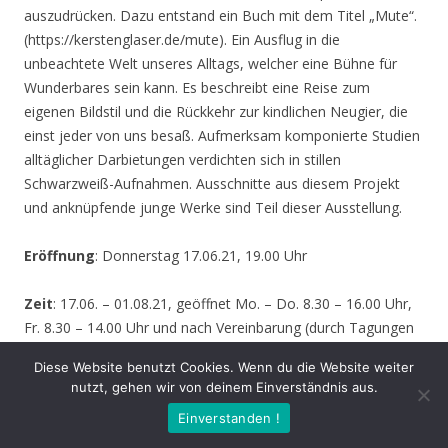
auszudrücken. Dazu entstand ein Buch mit dem Titel „Mute“.
(https://kerstenglaser.de/mute). Ein Ausflug in die
unbeachtete Welt unseres Alltags, welcher eine Bühne für
Wunderbares sein kann. Es beschreibt eine Reise zum
eigenen Bildstil und die Rückkehr zur kindlichen Neugier, die
einst jeder von uns besaß. Aufmerksam komponierte Studien
alltäglicher Darbietungen verdichten sich in stillen
Schwarzweiß-Aufnahmen. Ausschnitte aus diesem Projekt
und anknüpfende junge Werke sind Teil dieser Ausstellung.
Eröffnung
: Donnerstag 17.06.21, 19.00 Uhr
Zeit
: 17.06. – 01.08.21, geöffnet Mo. – Do. 8.30 – 16.00 Uhr,
Fr. 8.30 – 14.00 Uhr und nach Vereinbarung (durch Tagungen
oder Seminare kann zeitweise der Zugang zur Ausstellung
Diese Website benutzt Cookies. Wenn du die Website weiter
behindert werden – bitte informieren Sie sich vor einem
nutzt, gehen wir von deinem Einverständnis aus.
Besuch sicherheitshalber bei uns!)
Einverstanden !