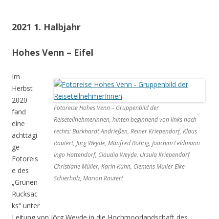
2021 1. Halbjahr
Hohes Venn – Eifel
Im
Herbst
2020
Fotoreise Hohes Venn – Gruppenbild der
fand
ReiseteilnehmerInnen, hinten beginnend von links nach
eine
rechts: Burkhardt Andrießen, Reiner Kriependorf, Klaus
achttägi
Rautert, Jörg Weyde, Manfred Röhrig, Joachim Feldmann
ge
Ingo Hattendorf, Claudia Weyde, Ursula Kriependorf
Fotoreis
Christiane Müller, Karin Kühn, Clemens Müller Elke
e des
Schierholz, Marion Rautert
„Grünen
Rucksac
ks“ unter
Leitung von Jörg Weyde in die Hochmoorlandschaft des