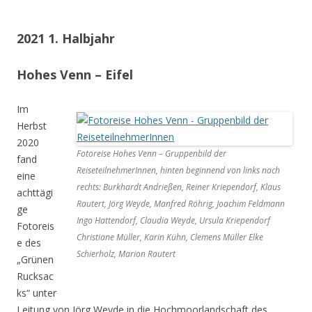
2021 1. Halbjahr
Hohes Venn – Eifel
Im
Herbst
2020
Fotoreise Hohes Venn – Gruppenbild der
fand
ReiseteilnehmerInnen, hinten beginnend von links nach
eine
rechts: Burkhardt Andrießen, Reiner Kriependorf, Klaus
achttägi
Rautert, Jörg Weyde, Manfred Röhrig, Joachim Feldmann
ge
Ingo Hattendorf, Claudia Weyde, Ursula Kriependorf
Fotoreis
Christiane Müller, Karin Kühn, Clemens Müller Elke
e des
Schierholz, Marion Rautert
„Grünen
Rucksac
ks“ unter
Leitung von Jörg Weyde in die Hochmoorlandschaft des