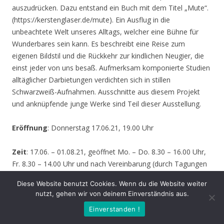
auszudrücken. Dazu entstand ein Buch mit dem Titel „Mute“.
(https://kerstenglaser.de/mute). Ein Ausflug in die
unbeachtete Welt unseres Alltags, welcher eine Bühne für
Wunderbares sein kann. Es beschreibt eine Reise zum
eigenen Bildstil und die Rückkehr zur kindlichen Neugier, die
einst jeder von uns besaß. Aufmerksam komponierte Studien
alltäglicher Darbietungen verdichten sich in stillen
Schwarzweiß-Aufnahmen. Ausschnitte aus diesem Projekt
und anknüpfende junge Werke sind Teil dieser Ausstellung.
Eröffnung
: Donnerstag 17.06.21, 19.00 Uhr
Zeit
: 17.06. – 01.08.21, geöffnet Mo. – Do. 8.30 – 16.00 Uhr,
Fr. 8.30 – 14.00 Uhr und nach Vereinbarung (durch Tagungen
oder Seminare kann zeitweise der Zugang zur Ausstellung
Diese Website benutzt Cookies. Wenn du die Website weiter
behindert werden – bitte informieren Sie sich vor einem
nutzt, gehen wir von deinem Einverständnis aus.
Besuch sicherheitshalber bei uns!)
Einverstanden !