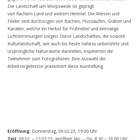
Die Landschaft um Worpswede ist geprägt
von flachem Land und weitem Himmel. Die Wiesen und
Felder sind durchzogen von Bächen, Flussläufen, Gräben und
Kanälen, welche im Herbst für Frühnebel und einmalige
Lichtstimmungen sorgen. Diese Landschaften, die sowohl
Kulturlandschaft, wie auch bis heute nahezu unberührte und
ursprüngliche Naturräume darstellen, inspirierten die
Teilnehmer zum Fotografieren. Eine Auswahl der
Arbeitsergebnisse präsentiert diese Ausstellung.
Eröffnung
: Donnerstag, 09.02.23, 19.00 Uhr
Zeit
: 09.02. – 13.03.23, geöffnet Mo. – Do. 8.30 – 16.00 Uhr,