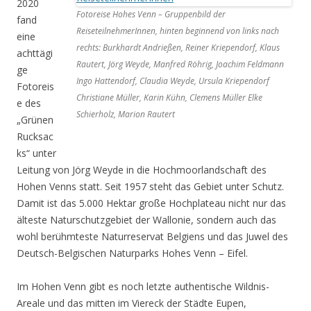
2020
Fotoreise Hohes Venn – Gruppenbild der
fand
ReiseteilnehmerInnen, hinten beginnend von links nach
eine
rechts: Burkhardt Andrießen, Reiner Kriependorf, Klaus
achttägi
Rautert, Jörg Weyde, Manfred Röhrig, Joachim Feldmann
ge
Ingo Hattendorf, Claudia Weyde, Ursula Kriependorf
Fotoreis
Christiane Müller, Karin Kühn, Clemens Müller Elke
e des
Schierholz, Marion Rautert
„Grünen
Rucksac
ks“ unter
Leitung von Jörg Weyde in die Hochmoorlandschaft des
Hohen Venns statt. Seit 1957 steht das Gebiet unter Schutz.
Damit ist das 5.000 Hektar große Hochplateau nicht nur das
älteste Naturschutzgebiet der Wallonie, sondern auch das
wohl berühmteste Naturreservat Belgiens und das Juwel des
Deutsch-Belgischen Naturparks Hohes Venn – Eifel.
Im Hohen Venn gibt es noch letzte authentische Wildnis-
Areale und das mitten im Viereck der Städte Eupen,