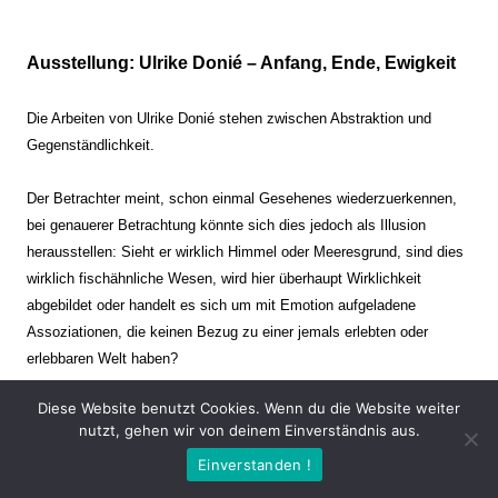
Ausstellung: Ulrike Donié – Anfang, Ende, Ewigkeit
Die Arbeiten von Ulrike Donié stehen zwischen Abstraktion und
Gegenständlichkeit.
Der Betrachter meint, schon einmal Gesehenes wiederzuerkennen,
bei genauerer Betrachtung könnte sich dies jedoch als Illusion
herausstellen: Sieht er wirklich Himmel oder Meeresgrund, sind dies
wirklich fischähnliche Wesen, wird hier überhaupt Wirklichkeit
abgebildet oder handelt es sich um mit Emotion aufgeladene
Assoziationen, die keinen Bezug zu einer jemals erlebten oder
erlebbaren Welt haben?
Diese Website benutzt Cookies. Wenn du die Website weiter
Verharren und Dynamik stehen sich dabei gegenüber. Zeit steht still
nutzt, gehen wir von deinem Einverständnis aus.
oder verrinnt im Nu. Es soll dabei eine Spannung, auch farblich, bis
Einverstanden !
zur Schmerzgrenze erzeugt werden. Die Arbeiten stellen ambivalente
Situationen dar. Kaum kann der Betrachter entscheiden, ob er hier