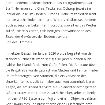
dem Pandemieausbruch bereiste das Fotografenehepaar
Steffi Herrmann und Chris Tettke aus Ochtrup jeweils im
Januar die Insel im Norden Europas. Dabei faszinierten nicht
nur die wechselnden Licht- und Wetterverhältnisse, sondern
auch abseits der bekannten Hotspots, soweit es das Wetter
zuließ, die teils zarten, teils heftigen Farbvariationen des
Eises, der Gewässer, der Bodenstrukturen
und des Himmels.
Ihr letzter Besuch im Januar 2020 wurde begleitet von den
stärksten Schneestürmen seit gut 40 Jahren, denen auch
zahlreiche Islandpferde zum Opfer fielen. Die Autotour über
die Ringstraße wurde geprägt von Glatteis und Fahrten hinter
Räumfahrzeugen, von Stürmen, die ein Verlassen der
Unterkünfte nicht zuließen, aber auch von traumhaft klaren
Tagen, die am Abend die Sicht auf Polarlichter ermöglichten.
Oft mit Stativ, immer ohne zusätzliche Filter, arbeiten beide
mit dem APSC-System von Fuji und einem Objektivspektrum
von 10-400 mm und präsentieren einen Querschnitt ihrer