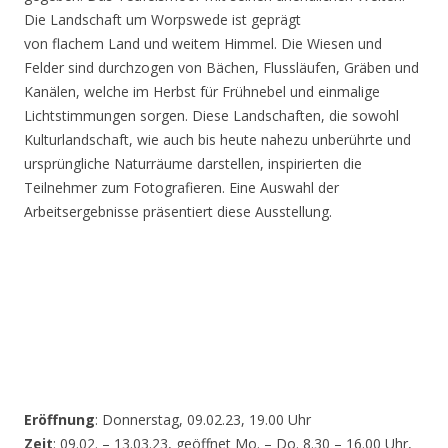
Die Landschaft um Worpswede ist geprägt
von flachem Land und weitem Himmel. Die Wiesen und
Felder sind durchzogen von Bächen, Flussläufen, Gräben und
Kanälen, welche im Herbst für Frühnebel und einmalige
Lichtstimmungen sorgen. Diese Landschaften, die sowohl
Kulturlandschaft, wie auch bis heute nahezu unberührte und
ursprüngliche Naturräume darstellen, inspirierten die
Teilnehmer zum Fotografieren. Eine Auswahl der
Arbeitsergebnisse präsentiert diese Ausstellung.
Eröffnung
: Donnerstag, 09.02.23, 19.00 Uhr
Zeit
: 09.02. – 13.03.23, geöffnet Mo. – Do. 8.30 – 16.00 Uhr,