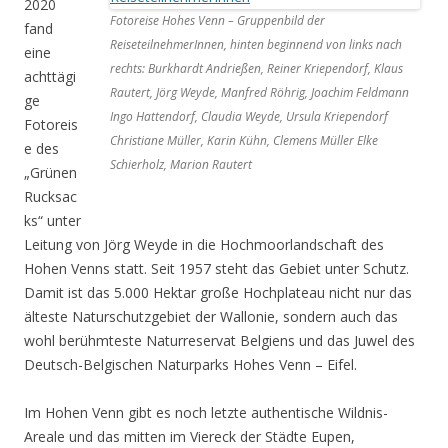
2020
Fotoreise Hohes Venn – Gruppenbild der
fand
ReiseteilnehmerInnen, hinten beginnend von links nach
eine
rechts: Burkhardt Andrießen, Reiner Kriependorf, Klaus
achttägi
Rautert, Jörg Weyde, Manfred Röhrig, Joachim Feldmann
ge
Ingo Hattendorf, Claudia Weyde, Ursula Kriependorf
Fotoreis
Christiane Müller, Karin Kühn, Clemens Müller Elke
e des
Schierholz, Marion Rautert
„Grünen
Rucksac
ks“ unter
Leitung von Jörg Weyde in die Hochmoorlandschaft des
Hohen Venns statt. Seit 1957 steht das Gebiet unter Schutz.
Damit ist das 5.000 Hektar große Hochplateau nicht nur das
älteste Naturschutzgebiet der Wallonie, sondern auch das
wohl berühmteste Naturreservat Belgiens und das Juwel des
Deutsch-Belgischen Naturparks Hohes Venn – Eifel.
Im Hohen Venn gibt es noch letzte authentische Wildnis-
Areale und das mitten im Viereck der Städte Eupen,