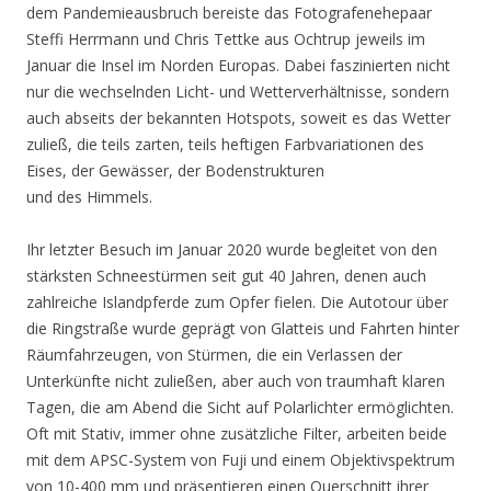
dem Pandemieausbruch bereiste das Fotografenehepaar
Steffi Herrmann und Chris Tettke aus Ochtrup jeweils im
Januar die Insel im Norden Europas. Dabei faszinierten nicht
nur die wechselnden Licht- und Wetterverhältnisse, sondern
auch abseits der bekannten Hotspots, soweit es das Wetter
zuließ, die teils zarten, teils heftigen Farbvariationen des
Eises, der Gewässer, der Bodenstrukturen
und des Himmels.
Ihr letzter Besuch im Januar 2020 wurde begleitet von den
stärksten Schneestürmen seit gut 40 Jahren, denen auch
zahlreiche Islandpferde zum Opfer fielen. Die Autotour über
die Ringstraße wurde geprägt von Glatteis und Fahrten hinter
Räumfahrzeugen, von Stürmen, die ein Verlassen der
Unterkünfte nicht zuließen, aber auch von traumhaft klaren
Tagen, die am Abend die Sicht auf Polarlichter ermöglichten.
Oft mit Stativ, immer ohne zusätzliche Filter, arbeiten beide
mit dem APSC-System von Fuji und einem Objektivspektrum
von 10-400 mm und präsentieren einen Querschnitt ihrer