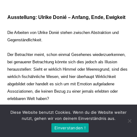
Ausstellung: Ulrike Donié – Anfang, Ende, Ewigkeit
Die Arbeiten von Ulrike Donié stehen zwischen Abstraktion und
Gegenständlichkeit.
Der Betrachter meint, schon einmal Gesehenes wiederzuerkennen,
bei genauerer Betrachtung könnte sich dies jedoch als Illusion
herausstellen: Sieht er wirklich Himmel oder Meeresgrund, sind dies
wirklich fischähnliche Wesen, wird hier überhaupt Wirklichkeit
abgebildet oder handelt es sich um mit Emotion aufgeladene
Assoziationen, die keinen Bezug zu einer jemals erlebten oder
erlebbaren Welt haben?
Diese Website benutzt Cookies. Wenn du die Website weiter
Verharren und Dynamik stehen sich dabei gegenüber. Zeit steht still
nutzt, gehen wir von deinem Einverständnis aus.
oder verrinnt im Nu. Es soll dabei eine Spannung, auch farblich, bis
Einverstanden !
zur Schmerzgrenze erzeugt werden. Die Arbeiten stellen ambivalente
Situationen dar. Kaum kann der Betrachter entscheiden, ob er hier