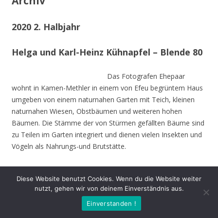
Archiv
2020 2. Halbjahr
Helga und Karl-Heinz Kühnapfel – Blende 80
Das Fotografen Ehepaar
wohnt in Kamen-Methler in einem von Efeu begrüntem Haus
umgeben von einem naturnahen Garten mit Teich, kleinen
naturnahen Wiesen, Obstbäumen und weiteren hohen
Bäumen. Die Stämme der von Stürmen gefällten Bäume sind
zu Teilen im Garten integriert und dienen vielen Insekten und
Vögeln als Nahrungs-und Brutstätte.
Beide sind Mitbegründer des NABU Unna und setzen sich seit
Diese Website benutzt Cookies. Wenn du die Website weiter
Jahrzehnten für den Natur- und Umweltschutz nein.
nutzt, gehen wir von deinem Einverständnis aus.
Einverstanden !
Die Naturfotos sind in den letzten drei Jahren entstanden und
stammen aus dem nahen Umfeld. Die Fotos zeigen, dass