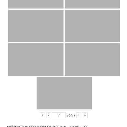
«
‹
von
7
›
»