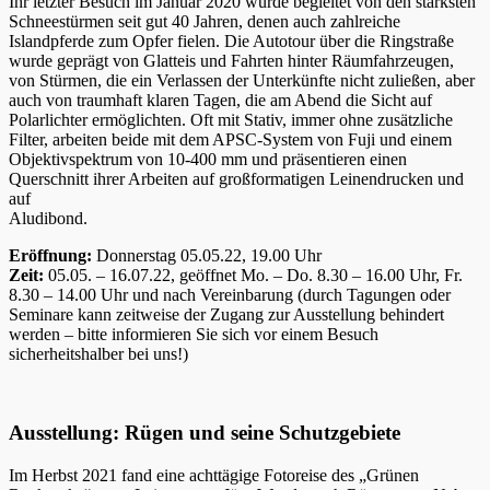
Ihr letzter Besuch im Januar 2020 wurde begleitet von den stärksten
Schneestürmen seit gut 40 Jahren, denen auch zahlreiche
Islandpferde zum Opfer fielen. Die Autotour über die Ringstraße
wurde geprägt von Glatteis und Fahrten hinter Räumfahrzeugen,
von Stürmen, die ein Verlassen der Unterkünfte nicht zuließen, aber
auch von traumhaft klaren Tagen, die am Abend die Sicht auf
Polarlichter ermöglichten. Oft mit Stativ, immer ohne zusätzliche
Filter, arbeiten beide mit dem APSC-System von Fuji und einem
Objektivspektrum von 10-400 mm und präsentieren einen
Querschnitt ihrer Arbeiten auf großformatigen Leinendrucken und
auf
Aludibond.
Eröffnung:
Donnerstag 05.05.22, 19.00 Uhr
Zeit:
05.05. – 16.07.22, geöffnet Mo. – Do. 8.30 – 16.00 Uhr, Fr.
8.30 – 14.00 Uhr und nach Vereinbarung (durch Tagungen oder
Seminare kann zeitweise der Zugang zur Ausstellung behindert
werden – bitte informieren Sie sich vor einem Besuch
sicherheitshalber bei uns!)
Ausstellung: Rügen und seine Schutzgebiete
Im Herbst 2021 fand eine achttägige Fotoreise des „Grünen