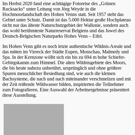
Im Herbst 2020 fand eine achttägige Fotoreise des „Grünen
Rucksacks“ unter Leitung von Jörg Weyde in die
Hochmoorlandschaft des Hohen Venns statt. Seit 1957 steht das
Gebiet unter Schutz. Damit ist das 5.000 Hektar große Hochplateau
nicht nur das älteste Naturschutzgebiet der Wallonie, sondern auch
das wohl berühmteste Naturreservat Belgiens und das Juwel des
Deutsch-Belgischen Naturparks Hohes Venn – Eifel.
Im Hohen Venn gibt es noch letzte authentische Wildnis-Areale und
das mitten im Viereck der Städte Eupen, Monschau, Malmedy und
Spa. In der Kernzone wölbt sich ein bis zu 694 m hohe Schiefer-
Gebirgskamm zum Himmel. Die alten Wildnisgebiete des Moors,
die bis heute nahezu unberührt, ursprünglich und ohne größere
Spuren menschlicher Besiedlung sind, wie auch die kleinen
Bachsysteme, die nach und nach miteinander verschmelzen und mit
der Zeit reißende Wildwasser bilden, inspirierten die Teilnehmer
zum Fotografieren. Eine Auswahl der Arbeitsergebnisse präsentiert
diese Ausstellung.