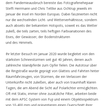
dem Pandemieausbruch bereiste das Fotografenehepaar
Steffi Herrmann und Chris Tettke aus Ochtrup jeweils im
Januar die Insel im Norden Europas. Dabei faszinierten nicht
nur die wechselnden Licht- und Wetterverhältnisse, sondern
auch abseits der bekannten Hotspots, soweit es das Wetter
zuließ, die teils zarten, teils heftigen Farbvariationen des
Eises, der Gewässer, der Bodenstrukturen
und des Himmels.
Ihr letzter Besuch im Januar 2020 wurde begleitet von den
stärksten Schneestürmen seit gut 40 Jahren, denen auch
zahlreiche Islandpferde zum Opfer fielen. Die Autotour über
die Ringstraße wurde geprägt von Glatteis und Fahrten hinter
Räumfahrzeugen, von Stürmen, die ein Verlassen der
Unterkünfte nicht zuließen, aber auch von traumhaft klaren
Tagen, die am Abend die Sicht auf Polarlichter ermöglichten.
Oft mit Stativ, immer ohne zusätzliche Filter, arbeiten beide
mit dem APSC-System von Fuji und einem Objektivspektrum
von 10-400 mm und präsentieren einen Querschnitt ihrer