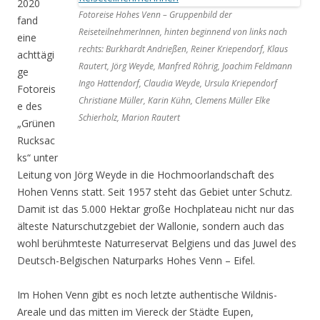
2020
Fotoreise Hohes Venn – Gruppenbild der
fand
ReiseteilnehmerInnen, hinten beginnend von links nach
eine
rechts: Burkhardt Andrießen, Reiner Kriependorf, Klaus
achttägi
Rautert, Jörg Weyde, Manfred Röhrig, Joachim Feldmann
ge
Ingo Hattendorf, Claudia Weyde, Ursula Kriependorf
Fotoreis
Christiane Müller, Karin Kühn, Clemens Müller Elke
e des
Schierholz, Marion Rautert
„Grünen
Rucksac
ks“ unter
Leitung von Jörg Weyde in die Hochmoorlandschaft des
Hohen Venns statt. Seit 1957 steht das Gebiet unter Schutz.
Damit ist das 5.000 Hektar große Hochplateau nicht nur das
älteste Naturschutzgebiet der Wallonie, sondern auch das
wohl berühmteste Naturreservat Belgiens und das Juwel des
Deutsch-Belgischen Naturparks Hohes Venn – Eifel.
Im Hohen Venn gibt es noch letzte authentische Wildnis-
Areale und das mitten im Viereck der Städte Eupen,