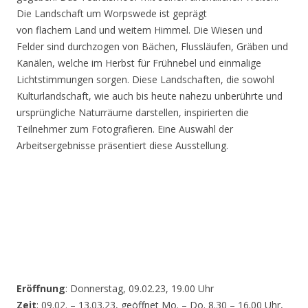
Die Landschaft um Worpswede ist geprägt
von flachem Land und weitem Himmel. Die Wiesen und
Felder sind durchzogen von Bächen, Flussläufen, Gräben und
Kanälen, welche im Herbst für Frühnebel und einmalige
Lichtstimmungen sorgen. Diese Landschaften, die sowohl
Kulturlandschaft, wie auch bis heute nahezu unberührte und
ursprüngliche Naturräume darstellen, inspirierten die
Teilnehmer zum Fotografieren. Eine Auswahl der
Arbeitsergebnisse präsentiert diese Ausstellung.
Eröffnung
: Donnerstag, 09.02.23, 19.00 Uhr
Zeit
: 09.02. – 13.03.23, geöffnet Mo. – Do. 8.30 – 16.00 Uhr,