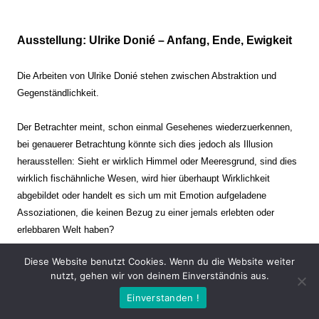
Ausstellung: Ulrike Donié – Anfang, Ende, Ewigkeit
Die Arbeiten von Ulrike Donié stehen zwischen Abstraktion und
Gegenständlichkeit.
Der Betrachter meint, schon einmal Gesehenes wiederzuerkennen,
bei genauerer Betrachtung könnte sich dies jedoch als Illusion
herausstellen: Sieht er wirklich Himmel oder Meeresgrund, sind dies
wirklich fischähnliche Wesen, wird hier überhaupt Wirklichkeit
abgebildet oder handelt es sich um mit Emotion aufgeladene
Assoziationen, die keinen Bezug zu einer jemals erlebten oder
erlebbaren Welt haben?
Diese Website benutzt Cookies. Wenn du die Website weiter
Verharren und Dynamik stehen sich dabei gegenüber. Zeit steht still
nutzt, gehen wir von deinem Einverständnis aus.
oder verrinnt im Nu. Es soll dabei eine Spannung, auch farblich, bis
Einverstanden !
zur Schmerzgrenze erzeugt werden. Die Arbeiten stellen ambivalente
Situationen dar. Kaum kann der Betrachter entscheiden, ob er hier