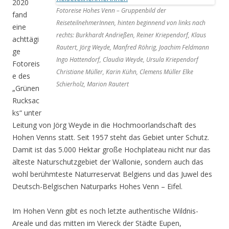
2020
Fotoreise Hohes Venn – Gruppenbild der
fand
ReiseteilnehmerInnen, hinten beginnend von links nach
eine
rechts: Burkhardt Andrießen, Reiner Kriependorf, Klaus
achttägi
Rautert, Jörg Weyde, Manfred Röhrig, Joachim Feldmann
ge
Ingo Hattendorf, Claudia Weyde, Ursula Kriependorf
Fotoreis
Christiane Müller, Karin Kühn, Clemens Müller Elke
e des
Schierholz, Marion Rautert
„Grünen
Rucksac
ks“ unter
Leitung von Jörg Weyde in die Hochmoorlandschaft des
Hohen Venns statt. Seit 1957 steht das Gebiet unter Schutz.
Damit ist das 5.000 Hektar große Hochplateau nicht nur das
älteste Naturschutzgebiet der Wallonie, sondern auch das
wohl berühmteste Naturreservat Belgiens und das Juwel des
Deutsch-Belgischen Naturparks Hohes Venn – Eifel.
Im Hohen Venn gibt es noch letzte authentische Wildnis-
Areale und das mitten im Viereck der Städte Eupen,