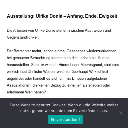
Ausstellung: Ulrike Donié – Anfang, Ende, Ewigkeit
Die Arbeiten von Ulrike Donié stehen zwischen Abstraktion und
Gegenständlichkeit.
Der Betrachter meint, schon einmal Gesehenes wiederzuerkennen,
bei genauerer Betrachtung könnte sich dies jedoch als Illusion
herausstellen: Sieht er wirklich Himmel oder Meeresgrund, sind dies
wirklich fischähnliche Wesen, wird hier überhaupt Wirklichkeit
abgebildet oder handelt es sich um mit Emotion aufgeladene
Assoziationen, die keinen Bezug zu einer jemals erlebten oder
erlebbaren Welt haben?
Diese Website benutzt Cookies. Wenn du die Website weiter
Verharren und Dynamik stehen sich dabei gegenüber. Zeit steht still
nutzt, gehen wir von deinem Einverständnis aus.
oder verrinnt im Nu. Es soll dabei eine Spannung, auch farblich, bis
Einverstanden !
zur Schmerzgrenze erzeugt werden. Die Arbeiten stellen ambivalente
Situationen dar. Kaum kann der Betrachter entscheiden, ob er hier