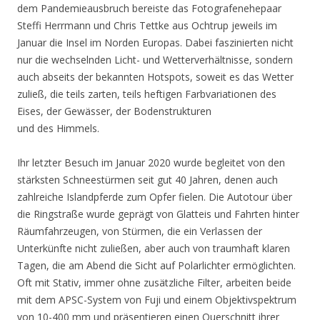
dem Pandemieausbruch bereiste das Fotografenehepaar
Steffi Herrmann und Chris Tettke aus Ochtrup jeweils im
Januar die Insel im Norden Europas. Dabei faszinierten nicht
nur die wechselnden Licht- und Wetterverhältnisse, sondern
auch abseits der bekannten Hotspots, soweit es das Wetter
zuließ, die teils zarten, teils heftigen Farbvariationen des
Eises, der Gewässer, der Bodenstrukturen
und des Himmels.
Ihr letzter Besuch im Januar 2020 wurde begleitet von den
stärksten Schneestürmen seit gut 40 Jahren, denen auch
zahlreiche Islandpferde zum Opfer fielen. Die Autotour über
die Ringstraße wurde geprägt von Glatteis und Fahrten hinter
Räumfahrzeugen, von Stürmen, die ein Verlassen der
Unterkünfte nicht zuließen, aber auch von traumhaft klaren
Tagen, die am Abend die Sicht auf Polarlichter ermöglichten.
Oft mit Stativ, immer ohne zusätzliche Filter, arbeiten beide
mit dem APSC-System von Fuji und einem Objektivspektrum
von 10-400 mm und präsentieren einen Querschnitt ihrer