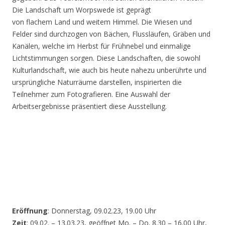
Die Landschaft um Worpswede ist geprägt
von flachem Land und weitem Himmel. Die Wiesen und
Felder sind durchzogen von Bächen, Flussläufen, Gräben und
Kanälen, welche im Herbst für Frühnebel und einmalige
Lichtstimmungen sorgen. Diese Landschaften, die sowohl
Kulturlandschaft, wie auch bis heute nahezu unberührte und
ursprüngliche Naturräume darstellen, inspirierten die
Teilnehmer zum Fotografieren. Eine Auswahl der
Arbeitsergebnisse präsentiert diese Ausstellung.
Eröffnung
: Donnerstag, 09.02.23, 19.00 Uhr
Zeit
: 09.02. – 13.03.23, geöffnet Mo. – Do. 8.30 – 16.00 Uhr,