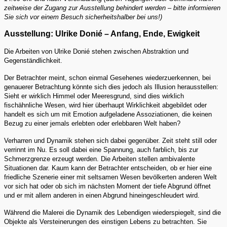
zeitweise der Zugang zur Ausstellung behindert werden – bitte informieren
Sie sich vor einem Besuch sicherheitshalber bei uns!)
Ausstellung: Ulrike Donié – Anfang, Ende, Ewigkeit
Die Arbeiten von Ulrike Donié stehen zwischen Abstraktion und
Gegenständlichkeit.
Der Betrachter meint, schon einmal Gesehenes wiederzuerkennen, bei
genauerer Betrachtung könnte sich dies jedoch als Illusion herausstellen:
Sieht er wirklich Himmel oder Meeresgrund, sind dies wirklich
fischähnliche Wesen, wird hier überhaupt Wirklichkeit abgebildet oder
handelt es sich um mit Emotion aufgeladene Assoziationen, die keinen
Bezug zu einer jemals erlebten oder erlebbaren Welt haben?
Verharren und Dynamik stehen sich dabei gegenüber. Zeit steht still oder
verrinnt im Nu. Es soll dabei eine Spannung, auch farblich, bis zur
Schmerzgrenze erzeugt werden. Die Arbeiten stellen ambivalente
Situationen dar. Kaum kann der Betrachter entscheiden, ob er hier eine
friedliche Szenerie einer mit seltsamen Wesen bevölkerten anderen Welt
vor sich hat oder ob sich im nächsten Moment der tiefe Abgrund öffnet
und er mit allem anderen in einen Abgrund hineingeschleudert wird.
Während die Malerei die Dynamik des Lebendigen wiederspiegelt, sind die
Objekte als Versteinerungen des einstigen Lebens zu betrachten. Sie