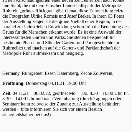
zu den Anschauungsorten einer neuen Zeit: einer Zeit nach Kohle
und Stahl, die mit dem Emscher Landschaftspark der Metropole
Ruhr ein „grünes Rückgrat“ gibt. Genau diese Entwicklung reizte
die Fotografen Ulrike Romeis und Josef Bieker. In ihren 63 Fotos
der Ausstellung zeigen sie die grüne Vielfalt einer Region, in der
parallel zur industriellen Entwicklung schon früh die Bedeutung des
Grüns für die Menschen erkannt wurde. Es ist eine Auswahl der
interessantesten Gärten und Parks. Sie stehen beispielhaft für
bestimmte Phasen und Stile der Garten- und Parkgeschichte im
Ruhrgebiet und machen auf die Garten- und Parklandschaft der
Metropole Ruhr aufmerksam und neugierig.
Germany, Ruhrgebiet, Essen-Katernberg, Zeche Zollverein,
Eröffnung
: Donnerstag 04.11.21, 19.00 Uhr
Zeit
: 04.11.21 – 06.02.22, geöffnet Mo. – Do. 8.30 – 16.00 Uhr, Fr.
8.30 – 14.00 Uhr und nach Vereinbarung (durch Tagungen oder
Seminare kann zeitweise der Zugang zur Ausstellung behindert
werden – bitte informieren Sie sich vor einem Besuch
sicherheitshalber bei uns!)