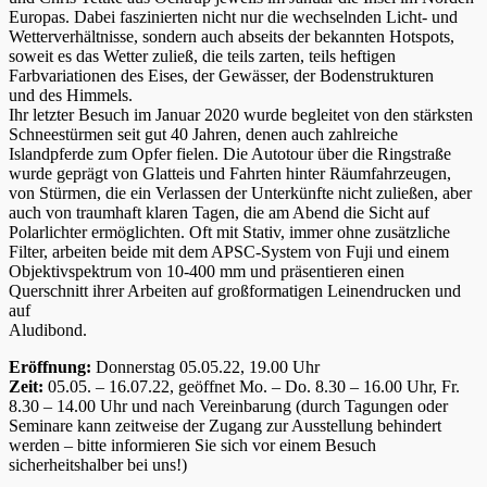
Europas. Dabei faszinierten nicht nur die wechselnden Licht- und
Wetterverhältnisse, sondern auch abseits der bekannten Hotspots,
soweit es das Wetter zuließ, die teils zarten, teils heftigen
Farbvariationen des Eises, der Gewässer, der Bodenstrukturen
und des Himmels.
Ihr letzter Besuch im Januar 2020 wurde begleitet von den stärksten
Schneestürmen seit gut 40 Jahren, denen auch zahlreiche
Islandpferde zum Opfer fielen. Die Autotour über die Ringstraße
wurde geprägt von Glatteis und Fahrten hinter Räumfahrzeugen,
von Stürmen, die ein Verlassen der Unterkünfte nicht zuließen, aber
auch von traumhaft klaren Tagen, die am Abend die Sicht auf
Polarlichter ermöglichten. Oft mit Stativ, immer ohne zusätzliche
Filter, arbeiten beide mit dem APSC-System von Fuji und einem
Objektivspektrum von 10-400 mm und präsentieren einen
Querschnitt ihrer Arbeiten auf großformatigen Leinendrucken und
auf
Aludibond.
Eröffnung:
Donnerstag 05.05.22, 19.00 Uhr
Zeit:
05.05. – 16.07.22, geöffnet Mo. – Do. 8.30 – 16.00 Uhr, Fr.
8.30 – 14.00 Uhr und nach Vereinbarung (durch Tagungen oder
Seminare kann zeitweise der Zugang zur Ausstellung behindert
werden – bitte informieren Sie sich vor einem Besuch
sicherheitshalber bei uns!)