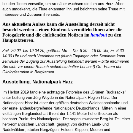
bei den Tieren verweilte, um so näher wuchsen sie ihm ans Herz. Aber
auch umgekehrt, die Tiere erkannten ihn und belohnten seine Treue mit
Interesse und Zutrauen ihrerseits.
Aus aktuellem Anlass kann die Ausstellung derzeit nicht
besucht werden – einen Eindruck vermitteln Ihnen aber die
Fotogalerie und die einleitenden Notizen im
handout
zu den
Hauptakteuren.
Zeit: 20.02. bis 19.04.20, geöffnet Mo. – Do. 8.30 – 16.00 Uhr, Fr. 8.30 –
14.00 Uhr und nach Vereinbarung (durch Tagungen oder Seminare kann
zeitweise der Zugang zur Ausstellung behindert werden – bitte informieren
Sie sich vor einem Besuch sicherheitshalber bei uns!) Ort: Forum der
Ökologiestation in Bergkamen
Ausstellung: Nationalpark Harz
Im Herbst 2019 fand eine achttägige Fotoreise des „Grünen Rucksacks“
unter Leitung von Jörg Weyde in die Nationalpark Region Harz. Der
Nationalpark Harz ist einer der größten deutschen Waldnationalparke und
der erste länderübergreifende Nationalpark Deutschlands. Mitten in einer
vielfältigen Berglandschaft thront der 1.141 Meter hohe Brocken als
höchster Punkt des Nationalparks. Der sagenumwobene Berg ist Teil einer
herb-romantischen Landschaft, geprägt von dichten Laub- und
Nadelwäldern, steilen Bergzügen, Felsen, Klippen, Mooren und