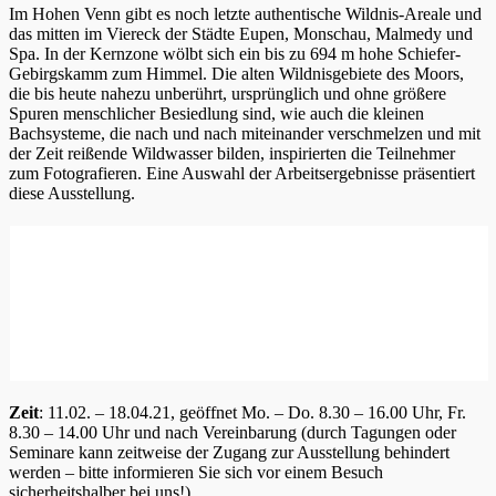
Im Hohen Venn gibt es noch letzte authentische Wildnis-Areale und
das mitten im Viereck der Städte Eupen, Monschau, Malmedy und
Spa. In der Kernzone wölbt sich ein bis zu 694 m hohe Schiefer-
Gebirgskamm zum Himmel. Die alten Wildnisgebiete des Moors,
die bis heute nahezu unberührt, ursprünglich und ohne größere
Spuren menschlicher Besiedlung sind, wie auch die kleinen
Bachsysteme, die nach und nach miteinander verschmelzen und mit
der Zeit reißende Wildwasser bilden, inspirierten die Teilnehmer
zum Fotografieren. Eine Auswahl der Arbeitsergebnisse präsentiert
diese Ausstellung.
Zeit
: 11.02. – 18.04.21, geöffnet Mo. – Do. 8.30 – 16.00 Uhr, Fr.
8.30 – 14.00 Uhr und nach Vereinbarung (durch Tagungen oder
Seminare kann zeitweise der Zugang zur Ausstellung behindert
werden – bitte informieren Sie sich vor einem Besuch
sicherheitshalber bei uns!)