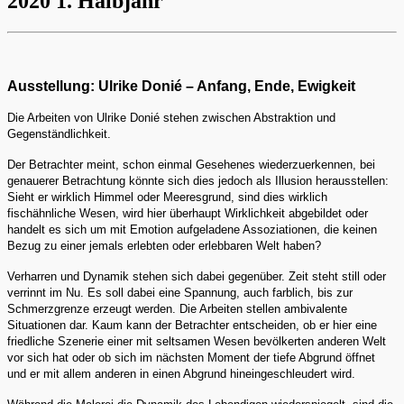
2020 1. Halbjahr
Ausstellung: Ulrike Donié – Anfang, Ende, Ewigkeit
Die Arbeiten von Ulrike Donié stehen zwischen Abstraktion und
Gegenständlichkeit.
Der Betrachter meint, schon einmal Gesehenes wiederzuerkennen, bei
genauerer Betrachtung könnte sich dies jedoch als Illusion herausstellen:
Sieht er wirklich Himmel oder Meeresgrund, sind dies wirklich
fischähnliche Wesen, wird hier überhaupt Wirklichkeit abgebildet oder
handelt es sich um mit Emotion aufgeladene Assoziationen, die keinen
Bezug zu einer jemals erlebten oder erlebbaren Welt haben?
Verharren und Dynamik stehen sich dabei gegenüber. Zeit steht still oder
verrinnt im Nu. Es soll dabei eine Spannung, auch farblich, bis zur
Schmerzgrenze erzeugt werden. Die Arbeiten stellen ambivalente
Situationen dar. Kaum kann der Betrachter entscheiden, ob er hier eine
friedliche Szenerie einer mit seltsamen Wesen bevölkerten anderen Welt
vor sich hat oder ob sich im nächsten Moment der tiefe Abgrund öffnet
und er mit allem anderen in einen Abgrund hineingeschleudert wird.