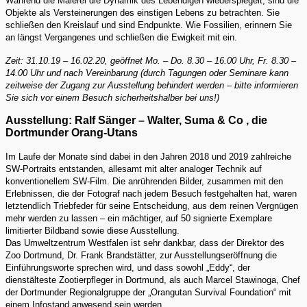
Während die Malerei die Dynamik des Lebendigen wiederspiegelt, sind die
Objekte als Versteinerungen des einstigen Lebens zu betrachten. Sie
schließen den Kreislauf und sind Endpunkte. Wie Fossilien, erinnern Sie
an längst Vergangenes und schließen die Ewigkeit mit ein.
Zeit: 31.10.19 – 16.02.20, geöffnet Mo. – Do. 8.30 – 16.00 Uhr, Fr. 8.30 –
14.00 Uhr und nach Vereinbarung (durch Tagungen oder Seminare kann
zeitweise der Zugang zur Ausstellung behindert werden – bitte informieren
Sie sich vor einem Besuch sicherheitshalber bei uns!)
Ausstellung: Ralf Sänger – Walter, Suma & Co , die
Dortmunder Orang-Utans
Im Laufe der Monate sind dabei in den Jahren 2018 und 2019 zahlreiche
SW-Portraits entstanden, allesamt mit alter analoger Technik auf
konventionellem SW-Film. Die anrührenden Bilder, zusammen mit den
Erlebnissen, die der Fotograf nach jedem Besuch festgehalten hat, waren
letztendlich Triebfeder für seine Entscheidung, aus dem reinen Vergnügen
mehr werden zu lassen – ein mächtiger, auf 50 signierte Exemplare
limitierter Bildband sowie diese Ausstellung.
Das Umweltzentrum Westfalen ist sehr dankbar, dass der Direktor des
Zoo Dortmund, Dr. Frank Brandstätter, zur Ausstellungseröffnung die
Einführungsworte sprechen wird, und dass sowohl „Eddy“, der
dienstälteste Zootierpfleger in Dortmund, als auch Marcel Stawinoga, Chef
der Dortmunder Regionalgruppe der „Orangutan Survival Foundation“ mit
einem Infostand anwesend sein werden.