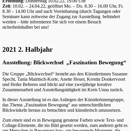
Eröffnung
: Donnerstag 10.02.22, 19.00 Uhr
Zeit
: 10.02. – 24.04.22, geöffnet Mo. – Do. 8.30 – 16.00 Uhr, Fr.
8.30 – 14.00 Uhr und nach Vereinbarung (durch Tagungen oder
Seminare kann zeitweise der Zugang zur Ausstellung behindert
werden – bitte informieren Sie sich vor einem Besuch
sicherheitshalber bei uns!
2021 2. Halbjahr
Ausstellung: Blickwechsel „Faszination Bewegung“
Die Gruppe „Blickwechsel“ besteht aus den Künstlerinnen Susanne
Specht, Tania Mairitsch-Korte, Anette Heuer, Kerstin Donkervoort
und Heike Behrens und blickt auf eine zweijährige kreative
Zusammenarbeit und Ausstellungstätigkeit im Kreis Unna zurück.
In dieser Ausstellung ist es das Anliegen der Künstlerinnengruppe,
das Thema „Faszination Bewegung“ aus unterschiedlichen
Blickwinkeln heraus zu betrachten und künstlerisch umzusetzen.
Zum einen sind es in Bewegung geratene Farben sowie Text- und
Collage-Elemente, die ins Bild gesetzt werden, zum anderen geht es
um Menschen in Bewegung bzw. um bewegende Momente, die