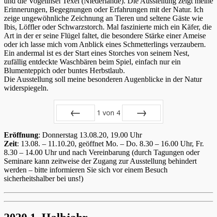
und die Vogelinsel Texel (Niederlande). Die Ausstellung zeigt meine
Erinnerungen, Begegnungen oder Erfahrungen mit der Natur. Ich
zeige ungewöhnliche Zeichnung an Tieren und seltene Gäste wie
Ibis, Löffler oder Schwarzstorch. Mal faszinierte mich ein Käfer, die
Art in der er seine Flügel faltet, die besondere Stärke einer Ameise
oder ich lasse mich vom Anblick eines Schmetterlings verzaubern.
Ein andermal ist es der Start eines Storches von seinem Nest,
zufällig entdeckte Waschbären beim Spiel, einfach nur ein
Blumenteppich oder buntes Herbstlaub.
Die Ausstellung soll meine besonderen Augenblicke in der Natur
widerspiegeln.
1
von
4
Zurück
Vor
Eröffnung
: Donnerstag 13.08.20, 19.00 Uhr
Zeit
: 13.08. – 11.10.20, geöffnet Mo. – Do. 8.30 – 16.00 Uhr, Fr.
8.30 – 14.00 Uhr und nach Vereinbarung (durch Tagungen oder
Seminare kann zeitweise der Zugang zur Ausstellung behindert
werden – bitte informieren Sie sich vor einem Besuch
sicherheitshalber bei uns!)