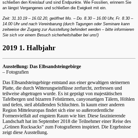
schließen den Kreislauf und sind Endpunkte. Wie Fossilien, erinnern Sie
an längst Vergangenes und schließen die Ewigkeit mit ein.
Zeit: 31.10.19 – 16.02.20, geöffnet Mo. – Do. 8.30 – 16.00 Uhr, Fr. 8.30 –
14.00 Uhr und nach Vereinbarung (durch Tagungen oder Seminare kann
zeitweise der Zugang zur Ausstellung behindert werden – bitte informieren
Sie sich vor einem Besuch sicherheitshalber bei uns!)
2019 1. Halbjahr
Ausstellung: Das Elbsandsteingebirge
– Fotografien
Das Elbsandsteingebirge entstand aus einer gewaltigen steinernen
Platte, die durch Witterungseinflüsse zerfurcht, zerfressen und
teilweise abgetragen wurde. Es ist geprägt von majestätischen
Tafelbergen und bizarren Felstürmen, canyonartigen Tälern, Höhlen
und tiefen, steil abfallenden Schluchten. In kaum einer anderen
Region Mitteleuropas findet sich eine so außerordentliche
Formenvielfalt auf engstem Raum wie hier. Diese faszinierende
Landschaft hat im September 2018 die Teilnehmer einer Reise des
„Grünen Rucksacks“ zum Fotografieren inspiriert. Die Ergebnisse
zeigt diese Ausstellung.