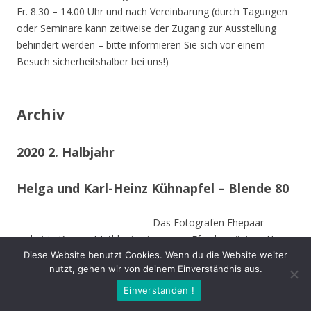
Fr. 8.30 – 14.00 Uhr und nach Vereinbarung (durch Tagungen
oder Seminare kann zeitweise der Zugang zur Ausstellung
behindert werden – bitte informieren Sie sich vor einem
Besuch sicherheitshalber bei uns!)
Archiv
2020 2. Halbjahr
Helga und Karl-Heinz Kühnapfel – Blende 80
Das Fotografen Ehepaar
wohnt in Kamen-Methler in einem von Efeu begrüntem Haus
Diese Website benutzt Cookies. Wenn du die Website weiter
umgeben von einem naturnahen Garten mit Teich, kleinen
nutzt, gehen wir von deinem Einverständnis aus.
naturnahen Wiesen, Obstbäumen und weiteren hohen
Bäumen. Die Stämme der von Stürmen gefällten Bäume sind
Einverstanden !
zu Teilen im Garten integriert und dienen vielen Insekten und