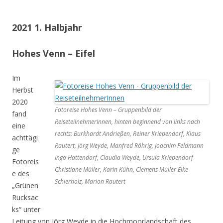
2021 1. Halbjahr
Hohes Venn – Eifel
Im
Herbst
2020
Fotoreise Hohes Venn – Gruppenbild der
fand
ReiseteilnehmerInnen, hinten beginnend von links nach
eine
rechts: Burkhardt Andrießen, Reiner Kriependorf, Klaus
achttägi
Rautert, Jörg Weyde, Manfred Röhrig, Joachim Feldmann
ge
Ingo Hattendorf, Claudia Weyde, Ursula Kriependorf
Fotoreis
Christiane Müller, Karin Kühn, Clemens Müller Elke
e des
Schierholz, Marion Rautert
„Grünen
Rucksac
ks“ unter
Leitung von Jörg Weyde in die Hochmoorlandschaft des