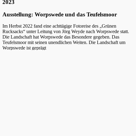
2023
Ausstellung: Worpswede und das Teufelsmoor
Im Herbst 2022 fand eine achttägige Fotoreise des „Grünen
Rucksacks“ unter Leitung von Jörg Weyde nach Worpswede statt.
Die Landschaft hat Worpswede das Besondere gegeben. Das
Teufelsmoor mit seinen unendlichen Weiten. Die Landschaft um
Worpswede ist geprägt
von flachem Land und weitem Himmel. Die Wiesen und Felder sind
durchzogen von Bächen, Flussläufen, Gräben und Kanälen, welche
im Herbst für Frühnebel und einmalige Lichtstimmungen sorgen.
Diese Landschaften, die sowohl Kulturlandschaft, wie auch bis
heute nahezu unberührte und ursprüngliche Naturräume darstellen,
inspirierten die Teilnehmer zum Fotografieren. Eine Auswahl der
Arbeitsergebnisse präsentiert diese Ausstellung.