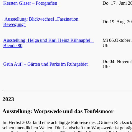
Kersten Glaser – Fotografien
Do. 17. Juni 2
Ausstellung: Blickwechsel „Faszination
Do 19. Aug. 20
Bewegung“
Ausstellung: Helga und Karl-Heinz Kühnapfel –
Mi 06.Oktober 
Blende 80
Uhr
Do 04. Novemb
Grün Auf! – Gärten und Parks im Ruhrgebiet
Uhr
2023
Ausstellung: Worpswede und das Teufelsmoor
Im Herbst 2022 fand eine achttägige Fotoreise des „Grünen Rucksac
seinen unendlichen Weiten. Die Landschaft um Worpswede ist gepräg