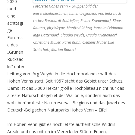
2020
Fotoreise Hohes Venn – Gruppenbild der
fand
ReiseteilnehmerInnen, hinten beginnend von links nach
eine
rechts: Burkhardt Andrießen, Reiner Kriependorf, Klaus
achttägi
Rautert, Jörg Weyde, Manfred Röhrig, Joachim Feldmann
ge
Ingo Hattendorf, Claudia Weyde, Ursula Kriependorf
Fotoreis
Christiane Müller, Karin Kühn, Clemens Müller Elke
e des
Schierholz, Marion Rautert
„Grünen
Rucksac
ks“ unter
Leitung von Jörg Weyde in die Hochmoorlandschaft des
Hohen Venns statt. Seit 1957 steht das Gebiet unter Schutz.
Damit ist das 5.000 Hektar große Hochplateau nicht nur das
älteste Naturschutzgebiet der Wallonie, sondern auch das
wohl berühmteste Naturreservat Belgiens und das Juwel des
Deutsch-Belgischen Naturparks Hohes Venn – Eifel.
Im Hohen Venn gibt es noch letzte authentische Wildnis-
Areale und das mitten im Viereck der Städte Eupen,