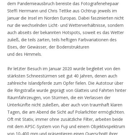
dem Pandemieausbruch bereiste das Fotografenehepaar
Steffi Herrmann und Chris Tettke aus Ochtrup jeweils im
Januar die Insel im Norden Europas. Dabei faszinierten nicht
nur die wechselnden Licht- und Wetterverhältnisse, sondern
auch abseits der bekannten Hotspots, soweit es das Wetter
zuließ, die teils zarten, teils heftigen Farbvariationen des
Eises, der Gewässer, der Bodenstrukturen
und des Himmels.
Ihr letzter Besuch im Januar 2020 wurde begleitet von den
stärksten Schneestürmen seit gut 40 Jahren, denen auch
zahlreiche Islandpferde zum Opfer fielen. Die Autotour über
die Ringstraße wurde geprägt von Glatteis und Fahrten hinter
Räumfahrzeugen, von Stürmen, die ein Verlassen der
Unterkünfte nicht zuließen, aber auch von traumhaft klaren
Tagen, die am Abend die Sicht auf Polarlichter ermöglichten.
Oft mit Stativ, immer ohne zusätzliche Filter, arbeiten beide
mit dem APSC-System von Fuji und einem Objektivspektrum
von 10-400 mm und präsentieren einen Querschnitt ihrer