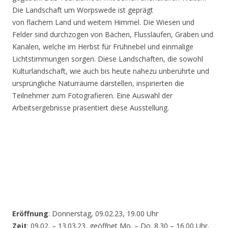
Die Landschaft um Worpswede ist geprägt
von flachem Land und weitem Himmel. Die Wiesen und
Felder sind durchzogen von Bächen, Flussläufen, Gräben und
Kanälen, welche im Herbst für Frühnebel und einmalige
Lichtstimmungen sorgen. Diese Landschaften, die sowohl
Kulturlandschaft, wie auch bis heute nahezu unberührte und
ursprüngliche Naturräume darstellen, inspirierten die
Teilnehmer zum Fotografieren. Eine Auswahl der
Arbeitsergebnisse präsentiert diese Ausstellung.
Eröffnung
: Donnerstag, 09.02.23, 19.00 Uhr
Zeit
: 09.02. – 13.03.23, geöffnet Mo. – Do. 8.30 – 16.00 Uhr,