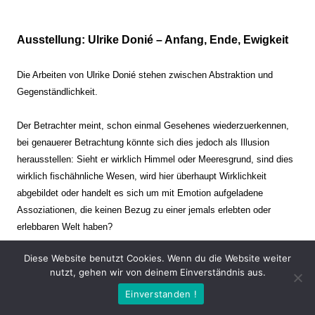
Ausstellung: Ulrike Donié – Anfang, Ende, Ewigkeit
Die Arbeiten von Ulrike Donié stehen zwischen Abstraktion und
Gegenständlichkeit.
Der Betrachter meint, schon einmal Gesehenes wiederzuerkennen,
bei genauerer Betrachtung könnte sich dies jedoch als Illusion
herausstellen: Sieht er wirklich Himmel oder Meeresgrund, sind dies
wirklich fischähnliche Wesen, wird hier überhaupt Wirklichkeit
abgebildet oder handelt es sich um mit Emotion aufgeladene
Assoziationen, die keinen Bezug zu einer jemals erlebten oder
erlebbaren Welt haben?
Diese Website benutzt Cookies. Wenn du die Website weiter
Verharren und Dynamik stehen sich dabei gegenüber. Zeit steht still
nutzt, gehen wir von deinem Einverständnis aus.
oder verrinnt im Nu. Es soll dabei eine Spannung, auch farblich, bis
Einverstanden !
zur Schmerzgrenze erzeugt werden. Die Arbeiten stellen ambivalente
Situationen dar. Kaum kann der Betrachter entscheiden, ob er hier