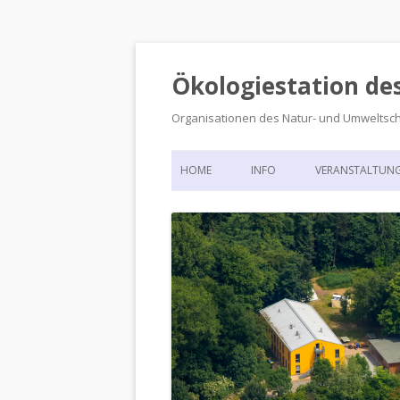
Ökologiestation de
Organisationen des Natur- und Umweltsc
HOME
INFO
VERANSTALTUN
ORGANISATIONSSTRUKTUR
VERANSTALTUN
DIE ÖKOLOGIESTATION – FAS
900 JAHRE VORGESCHICHTE