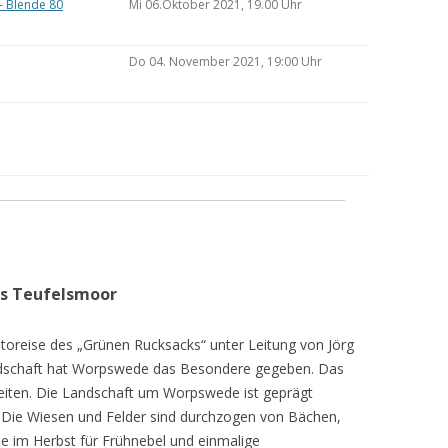
– Blende 80
Mi 06.Oktober 2021, 19.00 Uhr
Do 04. November 2021, 19:00 Uhr
as Teufelsmoor
toreise des „Grünen Rucksacks“ unter Leitung von Jörg
dschaft hat Worpswede das Besondere gegeben. Das
eiten. Die Landschaft um Worpswede ist geprägt
Die Wiesen und Felder sind durchzogen von Bächen,
e im Herbst für Frühnebel und einmalige