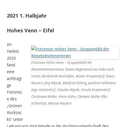
2021 1. Halbjahr
Hohes Venn – Eifel
Im
Herbst
2020
Fotoreise Hohes Venn – Gruppenbild der
fand
ReiseteilnehmerInnen, hinten beginnend von links nach
eine
rechts: Burkhardt Andrießen, Reiner Kriependorf, Klaus
achttägi
Rautert, Jörg Weyde, Manfred Röhrig, Joachim Feldmann
ge
Ingo Hattendorf, Claudia Weyde, Ursula Kriependorf
Fotoreis
Christiane Müller, Karin Kühn, Clemens Müller Elke
e des
Schierholz, Marion Rautert
„Grünen
Rucksac
ks“ unter
Leitung von Jörg Weyde in die Hochmoorlandschaft des