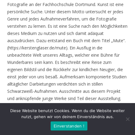
Fotografie an der Fachhochschule Dortmund. Kunst ist eine
persönliche Suche. Unter diesem Motto untersucht er jedes
Genre und jedes Aufnahmeverfahren, um die Fotografie
verstehen zu lernen. Es ist eine Suche nach den Möglichkeiten
dieses Medium zu nutzen und sich damit adäquat
auszudrücken. Dazu entstand ein Buch mit dem Titel „Mute“.
(https://kerstenglaser.de/mute). Ein Ausflug in die
unbeachtete Welt unseres Alltags, welcher eine Bühne für
Wunderbares sein kann. Es beschreibt eine Reise zum
eigenen Bildstil und die Rückkehr zur kindlichen Neugier, die
einst jeder von uns besaß. Aufmerksam komponierte Studien
alltäglicher Darbietungen verdichten sich in stillen
Schwarzweiß-Aufnahmen. Ausschnitte aus diesem Projekt
und anknüpfende junge Werke sind Teil dieser Ausstellung.
Diese Website benutzt Cookies. Wenn du die Website weiter
Eröffnung
: Donnerstag 17.06.21, 19.00 Uhr
nutzt, gehen wir von deinem Einverständnis aus.
Einverstanden !
Zeit
: 17.06. – 01.08.21, geöffnet Mo. – Do. 8.30 – 16.00 Uhr,
Fr. 8.30 – 14.00 Uhr und nach Vereinbarung (durch Tagungen