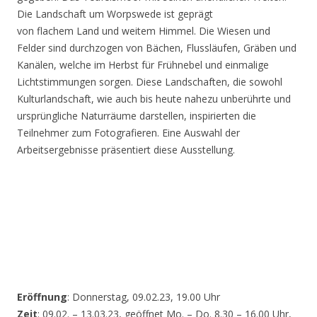
Die Landschaft um Worpswede ist geprägt
von flachem Land und weitem Himmel. Die Wiesen und
Felder sind durchzogen von Bächen, Flussläufen, Gräben und
Kanälen, welche im Herbst für Frühnebel und einmalige
Lichtstimmungen sorgen. Diese Landschaften, die sowohl
Kulturlandschaft, wie auch bis heute nahezu unberührte und
ursprüngliche Naturräume darstellen, inspirierten die
Teilnehmer zum Fotografieren. Eine Auswahl der
Arbeitsergebnisse präsentiert diese Ausstellung.
Eröffnung
: Donnerstag, 09.02.23, 19.00 Uhr
Zeit
: 09.02. – 13.03.23, geöffnet Mo. – Do. 8.30 – 16.00 Uhr,