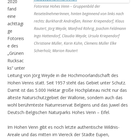
2020
Fotoreise Hohes Venn – Gruppenbild der
fand
ReiseteilnehmerInnen, hinten beginnend von links nach
eine
rechts: Burkhardt Andrießen, Reiner Kriependorf, Klaus
achttägi
Rautert, Jörg Weyde, Manfred Röhrig, Joachim Feldmann
ge
Ingo Hattendorf, Claudia Weyde, Ursula Kriependorf
Fotoreis
Christiane Müller, Karin Kühn, Clemens Müller Elke
e des
Schierholz, Marion Rautert
„Grünen
Rucksac
ks“ unter
Leitung von Jörg Weyde in die Hochmoorlandschaft des
Hohen Venns statt. Seit 1957 steht das Gebiet unter Schutz.
Damit ist das 5.000 Hektar große Hochplateau nicht nur das
älteste Naturschutzgebiet der Wallonie, sondern auch das
wohl berühmteste Naturreservat Belgiens und das Juwel des
Deutsch-Belgischen Naturparks Hohes Venn – Eifel.
Im Hohen Venn gibt es noch letzte authentische Wildnis-
Areale und das mitten im Viereck der Städte Eupen,