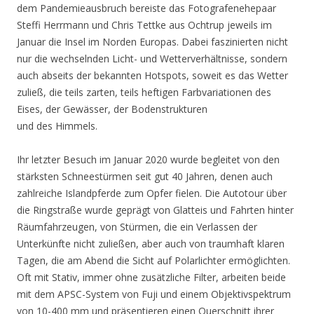
dem Pandemieausbruch bereiste das Fotografenehepaar
Steffi Herrmann und Chris Tettke aus Ochtrup jeweils im
Januar die Insel im Norden Europas. Dabei faszinierten nicht
nur die wechselnden Licht- und Wetterverhältnisse, sondern
auch abseits der bekannten Hotspots, soweit es das Wetter
zuließ, die teils zarten, teils heftigen Farbvariationen des
Eises, der Gewässer, der Bodenstrukturen
und des Himmels.
Ihr letzter Besuch im Januar 2020 wurde begleitet von den
stärksten Schneestürmen seit gut 40 Jahren, denen auch
zahlreiche Islandpferde zum Opfer fielen. Die Autotour über
die Ringstraße wurde geprägt von Glatteis und Fahrten hinter
Räumfahrzeugen, von Stürmen, die ein Verlassen der
Unterkünfte nicht zuließen, aber auch von traumhaft klaren
Tagen, die am Abend die Sicht auf Polarlichter ermöglichten.
Oft mit Stativ, immer ohne zusätzliche Filter, arbeiten beide
mit dem APSC-System von Fuji und einem Objektivspektrum
von 10-400 mm und präsentieren einen Querschnitt ihrer