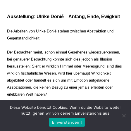
Ausstellung: Ulrike Donié – Anfang, Ende, Ewigkeit
Die Arbeiten von Ulrike Donié stehen zwischen Abstraktion und
Gegenständlichkeit.
Der Betrachter meint, schon einmal Gesehenes wiederzuerkennen,
bei genauerer Betrachtung könnte sich dies jedoch als Illusion
herausstellen: Sieht er wirklich Himmel oder Meeresgrund, sind dies
wirklich fischähnliche Wesen, wird hier überhaupt Wirklichkeit
abgebildet oder handelt es sich um mit Emotion aufgeladene
Assoziationen, die keinen Bezug zu einer jemals erlebten oder
erlebbaren Welt haben?
Diese Website benutzt Cookies. Wenn du die Website weiter
Verharren und Dynamik stehen sich dabei gegenüber. Zeit steht still
nutzt, gehen wir von deinem Einverständnis aus.
oder verrinnt im Nu. Es soll dabei eine Spannung, auch farblich, bis
Einverstanden !
zur Schmerzgrenze erzeugt werden. Die Arbeiten stellen ambivalente
Situationen dar. Kaum kann der Betrachter entscheiden, ob er hier