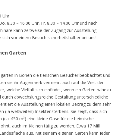
0 Uhr
 Do. 8.30 – 16.00 Uhr, Fr. 8.30 – 14.00 Uhr und nach
inare kann zeitweise der Zugang zur Ausstellung
e sich vor einem Besuch sicherheitshalber bei uns!
chen Garten
sgarten in Bönen die tierischen Besucher beobachtet und
teten sie ihr Augenmerk vermehrt auch auf die Welt der
r, welche Vielfalt sich einfindet, wenn ein Garten nahezu
d durch abwechslungsreiche Gestaltung unterschiedliche
ntiert die Ausstellung einen lokalen Beitrag zu dem sehr
 (ja weltweiten) Insektensterbens. Sie zeigt, dass sich
n (ca. 450 m²) eine kleine Oase für die heimische
lohnt, auch im Kleinen tätig zu werden. Etwa 17 Mill.
andesfläche aus. Mit seinem eigenen Garten kann jeder