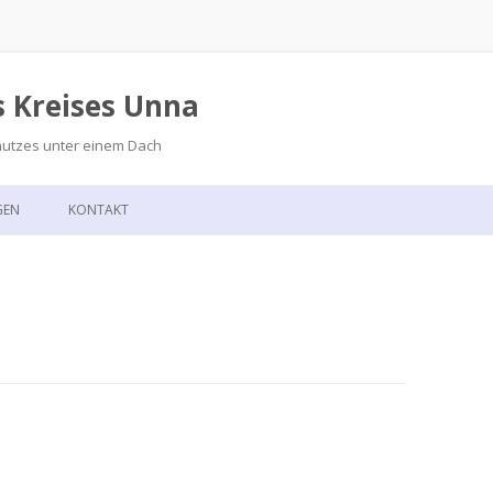
s Kreises Unna
hutzes unter einem Dach
Zum
Inhalt
GEN
KONTAKT
springen
GSKALENDER
ANFAHRT
T