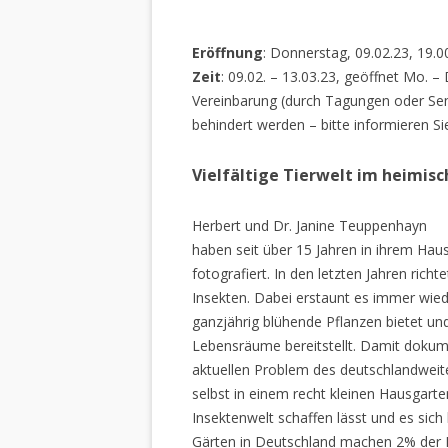
Eröffnung
: Donnerstag, 09.02.23, 19.0
Zeit
: 09.02. – 13.03.23, geöffnet Mo. –
Vereinbarung (durch Tagungen oder Sem
behindert werden – bitte informieren Si
Vielfältige Tierwelt im heimis
Herbert und Dr. Janine Teuppenhayn
haben seit über 15 Jahren in ihrem Hau
fotografiert. In den letzten Jahren rich
Insekten. Dabei erstaunt es immer wiede
ganzjährig blühende Pflanzen bietet un
Lebensräume bereitstellt. Damit dokume
aktuellen Problem des deutschlandweiten
selbst in einem recht kleinen Hausgarte
Insektenwelt schaffen lässt und es sich 
Gärten in Deutschland machen 2% der L