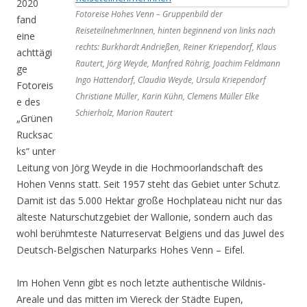
2020
Fotoreise Hohes Venn – Gruppenbild der
fand
ReiseteilnehmerInnen, hinten beginnend von links nach
eine
rechts: Burkhardt Andrießen, Reiner Kriependorf, Klaus
achttägi
Rautert, Jörg Weyde, Manfred Röhrig, Joachim Feldmann
ge
Ingo Hattendorf, Claudia Weyde, Ursula Kriependorf
Fotoreis
Christiane Müller, Karin Kühn, Clemens Müller Elke
e des
Schierholz, Marion Rautert
„Grünen
Rucksac
ks“ unter
Leitung von Jörg Weyde in die Hochmoorlandschaft des
Hohen Venns statt. Seit 1957 steht das Gebiet unter Schutz.
Damit ist das 5.000 Hektar große Hochplateau nicht nur das
älteste Naturschutzgebiet der Wallonie, sondern auch das
wohl berühmteste Naturreservat Belgiens und das Juwel des
Deutsch-Belgischen Naturparks Hohes Venn – Eifel.
Im Hohen Venn gibt es noch letzte authentische Wildnis-
Areale und das mitten im Viereck der Städte Eupen,