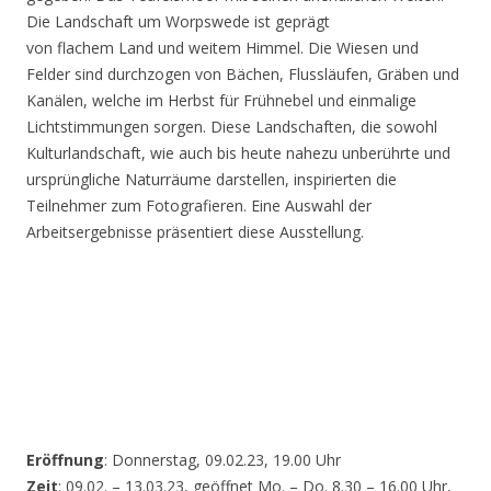
Die Landschaft um Worpswede ist geprägt
von flachem Land und weitem Himmel. Die Wiesen und
Felder sind durchzogen von Bächen, Flussläufen, Gräben und
Kanälen, welche im Herbst für Frühnebel und einmalige
Lichtstimmungen sorgen. Diese Landschaften, die sowohl
Kulturlandschaft, wie auch bis heute nahezu unberührte und
ursprüngliche Naturräume darstellen, inspirierten die
Teilnehmer zum Fotografieren. Eine Auswahl der
Arbeitsergebnisse präsentiert diese Ausstellung.
Eröffnung
: Donnerstag, 09.02.23, 19.00 Uhr
Zeit
: 09.02. – 13.03.23, geöffnet Mo. – Do. 8.30 – 16.00 Uhr,