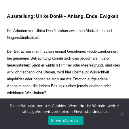
Ausstellung: Ulrike Donié – Anfang, Ende, Ewigkeit
Die Arbeiten von Ulrike Donié stehen zwischen Abstraktion und
Gegenständlichkeit.
Der Betrachter meint, schon einmal Gesehenes wiederzuerkennen,
bei genauerer Betrachtung könnte sich dies jedoch als Illusion
herausstellen: Sieht er wirklich Himmel oder Meeresgrund, sind dies
wirklich fischähnliche Wesen, wird hier überhaupt Wirklichkeit
abgebildet oder handelt es sich um mit Emotion aufgeladene
Assoziationen, die keinen Bezug zu einer jemals erlebten oder
erlebbaren Welt haben?
Diese Website benutzt Cookies. Wenn du die Website weiter
Verharren und Dynamik stehen sich dabei gegenüber. Zeit steht still
nutzt, gehen wir von deinem Einverständnis aus.
oder verrinnt im Nu. Es soll dabei eine Spannung, auch farblich, bis
Einverstanden !
zur Schmerzgrenze erzeugt werden. Die Arbeiten stellen ambivalente
Situationen dar. Kaum kann der Betrachter entscheiden, ob er hier