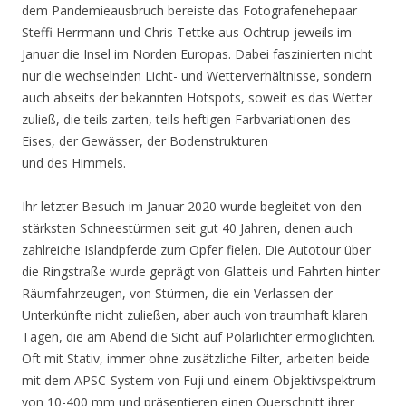
dem Pandemieausbruch bereiste das Fotografenehepaar
Steffi Herrmann und Chris Tettke aus Ochtrup jeweils im
Januar die Insel im Norden Europas. Dabei faszinierten nicht
nur die wechselnden Licht- und Wetterverhältnisse, sondern
auch abseits der bekannten Hotspots, soweit es das Wetter
zuließ, die teils zarten, teils heftigen Farbvariationen des
Eises, der Gewässer, der Bodenstrukturen
und des Himmels.
Ihr letzter Besuch im Januar 2020 wurde begleitet von den
stärksten Schneestürmen seit gut 40 Jahren, denen auch
zahlreiche Islandpferde zum Opfer fielen. Die Autotour über
die Ringstraße wurde geprägt von Glatteis und Fahrten hinter
Räumfahrzeugen, von Stürmen, die ein Verlassen der
Unterkünfte nicht zuließen, aber auch von traumhaft klaren
Tagen, die am Abend die Sicht auf Polarlichter ermöglichten.
Oft mit Stativ, immer ohne zusätzliche Filter, arbeiten beide
mit dem APSC-System von Fuji und einem Objektivspektrum
von 10-400 mm und präsentieren einen Querschnitt ihrer