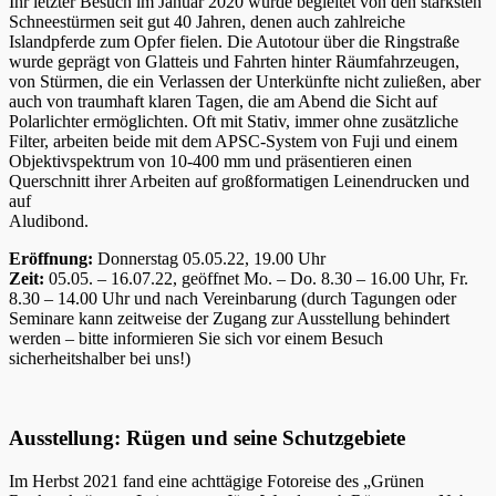
Ihr letzter Besuch im Januar 2020 wurde begleitet von den stärksten
Schneestürmen seit gut 40 Jahren, denen auch zahlreiche
Islandpferde zum Opfer fielen. Die Autotour über die Ringstraße
wurde geprägt von Glatteis und Fahrten hinter Räumfahrzeugen,
von Stürmen, die ein Verlassen der Unterkünfte nicht zuließen, aber
auch von traumhaft klaren Tagen, die am Abend die Sicht auf
Polarlichter ermöglichten. Oft mit Stativ, immer ohne zusätzliche
Filter, arbeiten beide mit dem APSC-System von Fuji und einem
Objektivspektrum von 10-400 mm und präsentieren einen
Querschnitt ihrer Arbeiten auf großformatigen Leinendrucken und
auf
Aludibond.
Eröffnung:
Donnerstag 05.05.22, 19.00 Uhr
Zeit:
05.05. – 16.07.22, geöffnet Mo. – Do. 8.30 – 16.00 Uhr, Fr.
8.30 – 14.00 Uhr und nach Vereinbarung (durch Tagungen oder
Seminare kann zeitweise der Zugang zur Ausstellung behindert
werden – bitte informieren Sie sich vor einem Besuch
sicherheitshalber bei uns!)
Ausstellung: Rügen und seine Schutzgebiete
Im Herbst 2021 fand eine achttägige Fotoreise des „Grünen