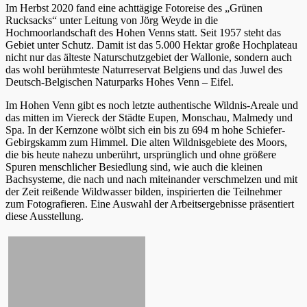
Im Herbst 2020 fand eine achttägige Fotoreise des „Grünen
Rucksacks“ unter Leitung von Jörg Weyde in die
Hochmoorlandschaft des Hohen Venns statt. Seit 1957 steht das
Gebiet unter Schutz. Damit ist das 5.000 Hektar große Hochplateau
nicht nur das älteste Naturschutzgebiet der Wallonie, sondern auch
das wohl berühmteste Naturreservat Belgiens und das Juwel des
Deutsch-Belgischen Naturparks Hohes Venn – Eifel.
Im Hohen Venn gibt es noch letzte authentische Wildnis-Areale und
das mitten im Viereck der Städte Eupen, Monschau, Malmedy und
Spa. In der Kernzone wölbt sich ein bis zu 694 m hohe Schiefer-
Gebirgskamm zum Himmel. Die alten Wildnisgebiete des Moors,
die bis heute nahezu unberührt, ursprünglich und ohne größere
Spuren menschlicher Besiedlung sind, wie auch die kleinen
Bachsysteme, die nach und nach miteinander verschmelzen und mit
der Zeit reißende Wildwasser bilden, inspirierten die Teilnehmer
zum Fotografieren. Eine Auswahl der Arbeitsergebnisse präsentiert
diese Ausstellung.