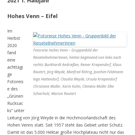
2021 1. Halbjahr
Hohes Venn – Eifel
Im
Herbst
2020
Fotoreise Hohes Venn – Gruppenbild der
fand
ReiseteilnehmerInnen, hinten beginnend von links nach
eine
rechts: Burkhardt Andrießen, Reiner Kriependorf, Klaus
achttägi
Rautert, Jörg Weyde, Manfred Röhrig, Joachim Feldmann
ge
Ingo Hattendorf, Claudia Weyde, Ursula Kriependorf
Fotoreis
Christiane Müller, Karin Kühn, Clemens Müller Elke
e des
Schierholz, Marion Rautert
„Grünen
Rucksac
ks“ unter
Leitung von Jörg Weyde in die Hochmoorlandschaft des
Hohen Venns statt. Seit 1957 steht das Gebiet unter Schutz.
Damit ist das 5.000 Hektar große Hochplateau nicht nur das