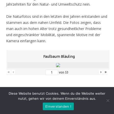
Jahrzehnten für den Natur- und Umweltschutz nein.
Die Naturfotos sind in den letzten drei Jahren entstanden und
stammen aus dem nahen Umfeld. Die Fotos zeigen, dass
man auch im hohen Alter trotz gesundheitlicher Probleme
und eingeschränkter Mobilität, spannende Motive mit der
Kamera einfangen kann.
Faulbaum Bläuling
«
‹
›
»
von
53
Diese Website benutzt Cookies. Wenn du die Website weiter
Eröffnung
: Donnerstag 05.11.20, 19.00 Uhr
nutzt, gehen wir von deinem Einverständnis aus.
Zeit
: 05.11. – 07.02.21, geöffnet Mo. – Do. 8.30 – 16.00 Uhr,
Fr. 8.30 – 14.00 Uhr und nach Vereinbarung (durch Tagungen
Einverstanden !
oder Seminare kann zeitweise der Zugang zur Ausstellung