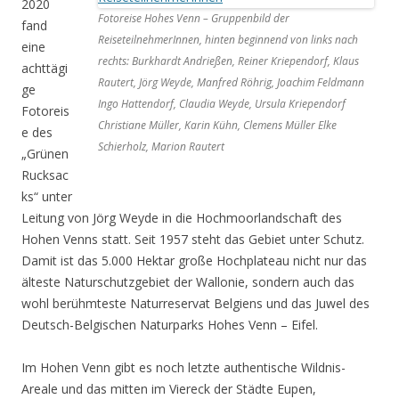
2020
Fotoreise Hohes Venn – Gruppenbild der
fand
ReiseteilnehmerInnen, hinten beginnend von links nach
eine
rechts: Burkhardt Andrießen, Reiner Kriependorf, Klaus
achttägi
Rautert, Jörg Weyde, Manfred Röhrig, Joachim Feldmann
ge
Ingo Hattendorf, Claudia Weyde, Ursula Kriependorf
Fotoreis
Christiane Müller, Karin Kühn, Clemens Müller Elke
e des
Schierholz, Marion Rautert
„Grünen
Rucksac
ks“ unter
Leitung von Jörg Weyde in die Hochmoorlandschaft des
Hohen Venns statt. Seit 1957 steht das Gebiet unter Schutz.
Damit ist das 5.000 Hektar große Hochplateau nicht nur das
älteste Naturschutzgebiet der Wallonie, sondern auch das
wohl berühmteste Naturreservat Belgiens und das Juwel des
Deutsch-Belgischen Naturparks Hohes Venn – Eifel.
Im Hohen Venn gibt es noch letzte authentische Wildnis-
Areale und das mitten im Viereck der Städte Eupen,