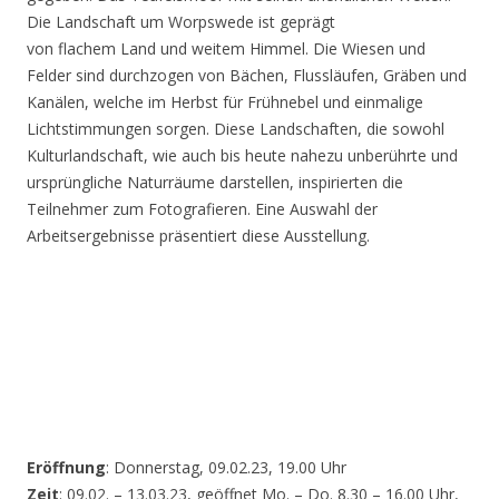
Die Landschaft um Worpswede ist geprägt
von flachem Land und weitem Himmel. Die Wiesen und
Felder sind durchzogen von Bächen, Flussläufen, Gräben und
Kanälen, welche im Herbst für Frühnebel und einmalige
Lichtstimmungen sorgen. Diese Landschaften, die sowohl
Kulturlandschaft, wie auch bis heute nahezu unberührte und
ursprüngliche Naturräume darstellen, inspirierten die
Teilnehmer zum Fotografieren. Eine Auswahl der
Arbeitsergebnisse präsentiert diese Ausstellung.
Eröffnung
: Donnerstag, 09.02.23, 19.00 Uhr
Zeit
: 09.02. – 13.03.23, geöffnet Mo. – Do. 8.30 – 16.00 Uhr,