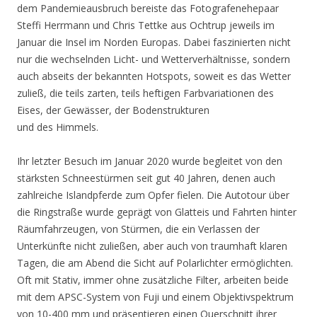
dem Pandemieausbruch bereiste das Fotografenehepaar
Steffi Herrmann und Chris Tettke aus Ochtrup jeweils im
Januar die Insel im Norden Europas. Dabei faszinierten nicht
nur die wechselnden Licht- und Wetterverhältnisse, sondern
auch abseits der bekannten Hotspots, soweit es das Wetter
zuließ, die teils zarten, teils heftigen Farbvariationen des
Eises, der Gewässer, der Bodenstrukturen
und des Himmels.
Ihr letzter Besuch im Januar 2020 wurde begleitet von den
stärksten Schneestürmen seit gut 40 Jahren, denen auch
zahlreiche Islandpferde zum Opfer fielen. Die Autotour über
die Ringstraße wurde geprägt von Glatteis und Fahrten hinter
Räumfahrzeugen, von Stürmen, die ein Verlassen der
Unterkünfte nicht zuließen, aber auch von traumhaft klaren
Tagen, die am Abend die Sicht auf Polarlichter ermöglichten.
Oft mit Stativ, immer ohne zusätzliche Filter, arbeiten beide
mit dem APSC-System von Fuji und einem Objektivspektrum
von 10-400 mm und präsentieren einen Querschnitt ihrer