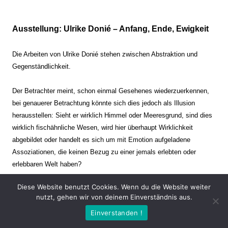
Ausstellung: Ulrike Donié – Anfang, Ende, Ewigkeit
Die Arbeiten von Ulrike Donié stehen zwischen Abstraktion und
Gegenständlichkeit.
Der Betrachter meint, schon einmal Gesehenes wiederzuerkennen,
bei genauerer Betrachtung könnte sich dies jedoch als Illusion
herausstellen: Sieht er wirklich Himmel oder Meeresgrund, sind dies
wirklich fischähnliche Wesen, wird hier überhaupt Wirklichkeit
abgebildet oder handelt es sich um mit Emotion aufgeladene
Assoziationen, die keinen Bezug zu einer jemals erlebten oder
erlebbaren Welt haben?
Diese Website benutzt Cookies. Wenn du die Website weiter
Verharren und Dynamik stehen sich dabei gegenüber. Zeit steht still
nutzt, gehen wir von deinem Einverständnis aus.
oder verrinnt im Nu. Es soll dabei eine Spannung, auch farblich, bis
Einverstanden !
zur Schmerzgrenze erzeugt werden. Die Arbeiten stellen ambivalente
Situationen dar. Kaum kann der Betrachter entscheiden, ob er hier