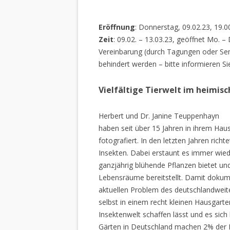
Eröffnung
: Donnerstag, 09.02.23, 19.0
Zeit
: 09.02. – 13.03.23, geöffnet Mo. –
Vereinbarung (durch Tagungen oder Sem
behindert werden – bitte informieren Si
Vielfältige Tierwelt im heimis
Herbert und Dr. Janine Teuppenhayn
haben seit über 15 Jahren in ihrem Hau
fotografiert. In den letzten Jahren rich
Insekten. Dabei erstaunt es immer wiede
ganzjährig blühende Pflanzen bietet un
Lebensräume bereitstellt. Damit dokume
aktuellen Problem des deutschlandweiten
selbst in einem recht kleinen Hausgarte
Insektenwelt schaffen lässt und es sich 
Gärten in Deutschland machen 2% der L