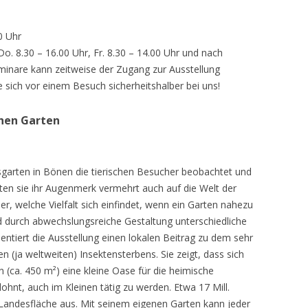
0 Uhr
 Do. 8.30 – 16.00 Uhr, Fr. 8.30 – 14.00 Uhr und nach
inare kann zeitweise der Zugang zur Ausstellung
e sich vor einem Besuch sicherheitshalber bei uns!
chen Garten
sgarten in Bönen die tierischen Besucher beobachtet und
teten sie ihr Augenmerk vermehrt auch auf die Welt der
r, welche Vielfalt sich einfindet, wenn ein Garten nahezu
d durch abwechslungsreiche Gestaltung unterschiedliche
ntiert die Ausstellung einen lokalen Beitrag zu dem sehr
 (ja weltweiten) Insektensterbens. Sie zeigt, dass sich
n (ca. 450 m²) eine kleine Oase für die heimische
lohnt, auch im Kleinen tätig zu werden. Etwa 17 Mill.
andesfläche aus. Mit seinem eigenen Garten kann jeder