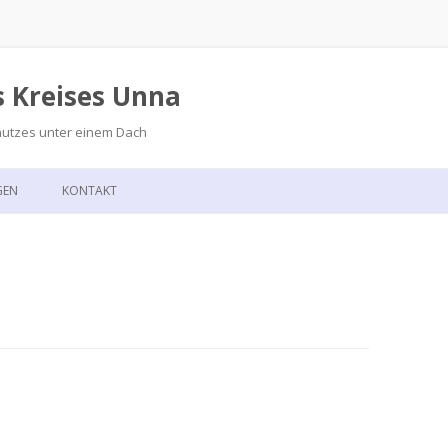
s Kreises Unna
hutzes unter einem Dach
Zum
Inhalt
GEN
KONTAKT
springen
GSKALENDER
ANFAHRT
T