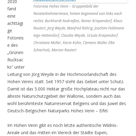
2020
Fotoreise Hohes Venn – Gruppenbild der
fand
ReiseteilnehmerInnen, hinten beginnend von links nach
eine
rechts: Burkhardt Andrießen, Reiner Kriependorf, Klaus
achttägi
Rautert, Jörg Weyde, Manfred Röhrig, Joachim Feldmann
ge
Ingo Hattendorf, Claudia Weyde, Ursula Kriependorf
Fotoreis
Christiane Müller, Karin Kühn, Clemens Müller Elke
e des
Schierholz, Marion Rautert
„Grünen
Rucksac
ks“ unter
Leitung von Jörg Weyde in die Hochmoorlandschaft des
Hohen Venns statt. Seit 1957 steht das Gebiet unter Schutz.
Damit ist das 5.000 Hektar große Hochplateau nicht nur das
älteste Naturschutzgebiet der Wallonie, sondern auch das
wohl berühmteste Naturreservat Belgiens und das Juwel des
Deutsch-Belgischen Naturparks Hohes Venn – Eifel.
Im Hohen Venn gibt es noch letzte authentische Wildnis-
Areale und das mitten im Viereck der Städte Eupen,