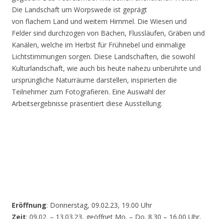
Die Landschaft um Worpswede ist geprägt
von flachem Land und weitem Himmel. Die Wiesen und
Felder sind durchzogen von Bächen, Flussläufen, Gräben und
Kanälen, welche im Herbst für Frühnebel und einmalige
Lichtstimmungen sorgen. Diese Landschaften, die sowohl
Kulturlandschaft, wie auch bis heute nahezu unberührte und
ursprüngliche Naturräume darstellen, inspirierten die
Teilnehmer zum Fotografieren. Eine Auswahl der
Arbeitsergebnisse präsentiert diese Ausstellung.
Eröffnung
: Donnerstag, 09.02.23, 19.00 Uhr
Zeit
: 09.02. – 13.03.23, geöffnet Mo. – Do. 8.30 – 16.00 Uhr,