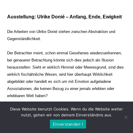
Ausstellung: Ulrike Donié – Anfang, Ende, Ewigkeit
Die Arbeiten von Ulrike Donié stehen zwischen Abstraktion und
Gegenständlichkeit.
Der Betrachter meint, schon einmal Gesehenes wiederzuerkennen,
bei genauerer Betrachtung könnte sich dies jedoch als Illusion
herausstellen: Sieht er wirklich Himmel oder Meeresgrund, sind dies
wirklich fischähnliche Wesen, wird hier überhaupt Wirklichkeit
abgebildet oder handelt es sich um mit Emotion aufgeladene
Assoziationen, die keinen Bezug zu einer jemals erlebten oder
erlebbaren Welt haben?
Diese Website benutzt Cookies. Wenn du die Website weiter
Verharren und Dynamik stehen sich dabei gegenüber. Zeit steht still
nutzt, gehen wir von deinem Einverständnis aus.
oder verrinnt im Nu. Es soll dabei eine Spannung, auch farblich, bis
Einverstanden !
zur Schmerzgrenze erzeugt werden. Die Arbeiten stellen ambivalente
Situationen dar. Kaum kann der Betrachter entscheiden, ob er hier