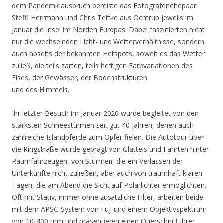
dem Pandemieausbruch bereiste das Fotografenehepaar
Steffi Herrmann und Chris Tettke aus Ochtrup jeweils im
Januar die Insel im Norden Europas. Dabei faszinierten nicht
nur die wechselnden Licht- und Wetterverhältnisse, sondern
auch abseits der bekannten Hotspots, soweit es das Wetter
zuließ, die teils zarten, teils heftigen Farbvariationen des
Eises, der Gewässer, der Bodenstrukturen
und des Himmels.
Ihr letzter Besuch im Januar 2020 wurde begleitet von den
stärksten Schneestürmen seit gut 40 Jahren, denen auch
zahlreiche Islandpferde zum Opfer fielen. Die Autotour über
die Ringstraße wurde geprägt von Glatteis und Fahrten hinter
Räumfahrzeugen, von Stürmen, die ein Verlassen der
Unterkünfte nicht zuließen, aber auch von traumhaft klaren
Tagen, die am Abend die Sicht auf Polarlichter ermöglichten.
Oft mit Stativ, immer ohne zusätzliche Filter, arbeiten beide
mit dem APSC-System von Fuji und einem Objektivspektrum
von 10-400 mm und präsentieren einen Querschnitt ihrer