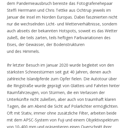
dem Pandemieausbruch bereiste das Fotografenehepaar
Steffi Herrmann und Chris Tettke aus Ochtrup jeweils im
Januar die Insel im Norden Europas. Dabei faszinierten nicht
nur die wechselnden Licht- und Wetterverhältnisse, sondern
auch abseits der bekannten Hotspots, soweit es das Wetter
zuließ, die teils zarten, teils heftigen Farbvariationen des
Eises, der Gewässer, der Bodenstrukturen
und des Himmels.
Ihr letzter Besuch im Januar 2020 wurde begleitet von den
stärksten Schneestürmen seit gut 40 Jahren, denen auch
zahlreiche Islandpferde zum Opfer fielen. Die Autotour über
die Ringstraße wurde geprägt von Glatteis und Fahrten hinter
Räumfahrzeugen, von Stürmen, die ein Verlassen der
Unterkünfte nicht zuließen, aber auch von traumhaft klaren
Tagen, die am Abend die Sicht auf Polarlichter ermöglichten.
Oft mit Stativ, immer ohne zusätzliche Filter, arbeiten beide
mit dem APSC-System von Fuji und einem Objektivspektrum
von 10-400 mm und präsentieren einen Querschnitt ihrer