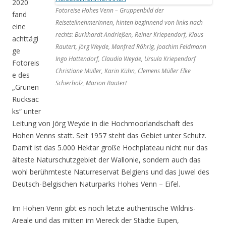
2020
Fotoreise Hohes Venn – Gruppenbild der
fand
ReiseteilnehmerInnen, hinten beginnend von links nach
eine
rechts: Burkhardt Andrießen, Reiner Kriependorf, Klaus
achttägi
Rautert, Jörg Weyde, Manfred Röhrig, Joachim Feldmann
ge
Ingo Hattendorf, Claudia Weyde, Ursula Kriependorf
Fotoreis
Christiane Müller, Karin Kühn, Clemens Müller Elke
e des
Schierholz, Marion Rautert
„Grünen
Rucksac
ks“ unter
Leitung von Jörg Weyde in die Hochmoorlandschaft des
Hohen Venns statt. Seit 1957 steht das Gebiet unter Schutz.
Damit ist das 5.000 Hektar große Hochplateau nicht nur das
älteste Naturschutzgebiet der Wallonie, sondern auch das
wohl berühmteste Naturreservat Belgiens und das Juwel des
Deutsch-Belgischen Naturparks Hohes Venn – Eifel.
Im Hohen Venn gibt es noch letzte authentische Wildnis-
Areale und das mitten im Viereck der Städte Eupen,