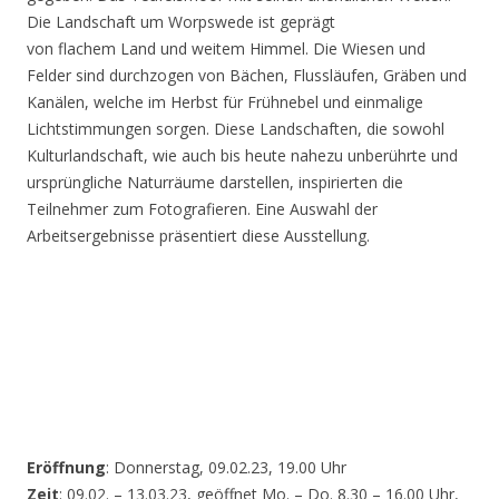
Die Landschaft um Worpswede ist geprägt
von flachem Land und weitem Himmel. Die Wiesen und
Felder sind durchzogen von Bächen, Flussläufen, Gräben und
Kanälen, welche im Herbst für Frühnebel und einmalige
Lichtstimmungen sorgen. Diese Landschaften, die sowohl
Kulturlandschaft, wie auch bis heute nahezu unberührte und
ursprüngliche Naturräume darstellen, inspirierten die
Teilnehmer zum Fotografieren. Eine Auswahl der
Arbeitsergebnisse präsentiert diese Ausstellung.
Eröffnung
: Donnerstag, 09.02.23, 19.00 Uhr
Zeit
: 09.02. – 13.03.23, geöffnet Mo. – Do. 8.30 – 16.00 Uhr,