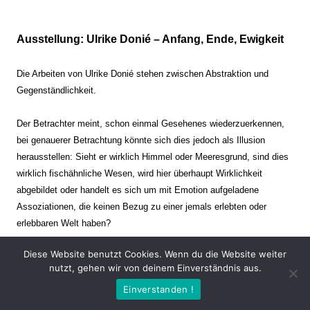
Ausstellung: Ulrike Donié – Anfang, Ende, Ewigkeit
Die Arbeiten von Ulrike Donié stehen zwischen Abstraktion und
Gegenständlichkeit.
Der Betrachter meint, schon einmal Gesehenes wiederzuerkennen,
bei genauerer Betrachtung könnte sich dies jedoch als Illusion
herausstellen: Sieht er wirklich Himmel oder Meeresgrund, sind dies
wirklich fischähnliche Wesen, wird hier überhaupt Wirklichkeit
abgebildet oder handelt es sich um mit Emotion aufgeladene
Assoziationen, die keinen Bezug zu einer jemals erlebten oder
erlebbaren Welt haben?
Diese Website benutzt Cookies. Wenn du die Website weiter
Verharren und Dynamik stehen sich dabei gegenüber. Zeit steht still
nutzt, gehen wir von deinem Einverständnis aus.
oder verrinnt im Nu. Es soll dabei eine Spannung, auch farblich, bis
Einverstanden !
zur Schmerzgrenze erzeugt werden. Die Arbeiten stellen ambivalente
Situationen dar. Kaum kann der Betrachter entscheiden, ob er hier