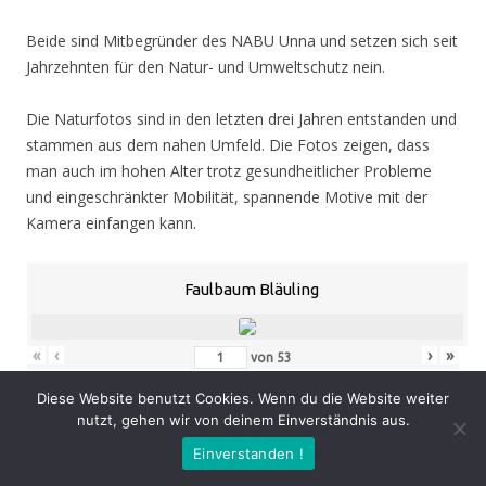
Beide sind Mitbegründer des NABU Unna und setzen sich seit
Jahrzehnten für den Natur- und Umweltschutz nein.
Die Naturfotos sind in den letzten drei Jahren entstanden und
stammen aus dem nahen Umfeld. Die Fotos zeigen, dass
man auch im hohen Alter trotz gesundheitlicher Probleme
und eingeschränkter Mobilität, spannende Motive mit der
Kamera einfangen kann.
Faulbaum Bläuling
«
‹
›
»
von
53
Diese Website benutzt Cookies. Wenn du die Website weiter
nutzt, gehen wir von deinem Einverständnis aus.
Eröffnung
: Donnerstag 05.11.20, 19.00 Uhr
Einverstanden !
Zeit
: 05.11. – 07.02.21, geöffnet Mo. – Do. 8.30 – 16.00 Uhr,