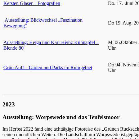
Kersten Glaser – Fotografien
Do. 17. Juni 2
Ausstellung: Blickwechsel „Faszination
Do 19. Aug. 20
Bewegung“
Ausstellung: Helga und Karl-Heinz Kühnapfel –
Mi 06.Oktober 
Blende 80
Uhr
Do 04. Novemb
Grün Auf! – Gärten und Parks im Ruhrgebiet
Uhr
2023
Ausstellung: Worpswede und das Teufelsmoor
Im Herbst 2022 fand eine achttägige Fotoreise des „Grünen Rucksac
seinen unendlichen Weiten. Die Landschaft um Worpswede ist gepräg