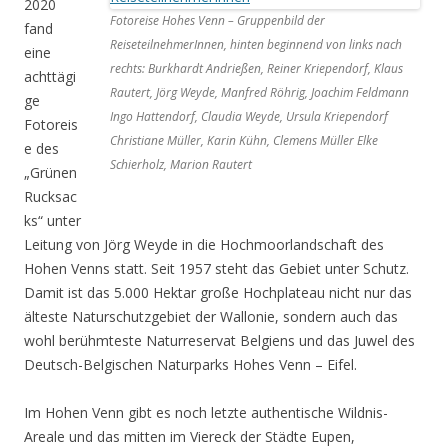
2020
Fotoreise Hohes Venn – Gruppenbild der
fand
ReiseteilnehmerInnen, hinten beginnend von links nach
eine
rechts: Burkhardt Andrießen, Reiner Kriependorf, Klaus
achttägi
Rautert, Jörg Weyde, Manfred Röhrig, Joachim Feldmann
ge
Ingo Hattendorf, Claudia Weyde, Ursula Kriependorf
Fotoreis
Christiane Müller, Karin Kühn, Clemens Müller Elke
e des
Schierholz, Marion Rautert
„Grünen
Rucksac
ks“ unter
Leitung von Jörg Weyde in die Hochmoorlandschaft des
Hohen Venns statt. Seit 1957 steht das Gebiet unter Schutz.
Damit ist das 5.000 Hektar große Hochplateau nicht nur das
älteste Naturschutzgebiet der Wallonie, sondern auch das
wohl berühmteste Naturreservat Belgiens und das Juwel des
Deutsch-Belgischen Naturparks Hohes Venn – Eifel.
Im Hohen Venn gibt es noch letzte authentische Wildnis-
Areale und das mitten im Viereck der Städte Eupen,