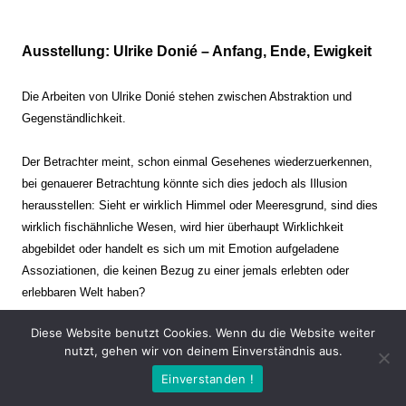
Ausstellung: Ulrike Donié – Anfang, Ende, Ewigkeit
Die Arbeiten von Ulrike Donié stehen zwischen Abstraktion und
Gegenständlichkeit.
Der Betrachter meint, schon einmal Gesehenes wiederzuerkennen,
bei genauerer Betrachtung könnte sich dies jedoch als Illusion
herausstellen: Sieht er wirklich Himmel oder Meeresgrund, sind dies
wirklich fischähnliche Wesen, wird hier überhaupt Wirklichkeit
abgebildet oder handelt es sich um mit Emotion aufgeladene
Assoziationen, die keinen Bezug zu einer jemals erlebten oder
erlebbaren Welt haben?
Diese Website benutzt Cookies. Wenn du die Website weiter
Verharren und Dynamik stehen sich dabei gegenüber. Zeit steht still
nutzt, gehen wir von deinem Einverständnis aus.
oder verrinnt im Nu. Es soll dabei eine Spannung, auch farblich, bis
Einverstanden !
zur Schmerzgrenze erzeugt werden. Die Arbeiten stellen ambivalente
Situationen dar. Kaum kann der Betrachter entscheiden, ob er hier