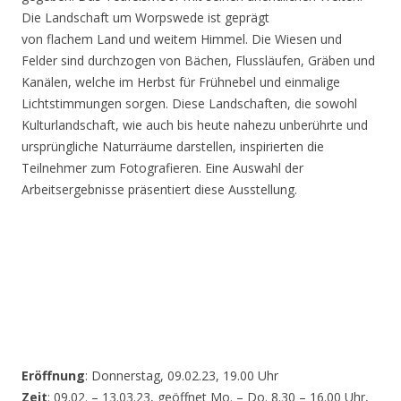
Die Landschaft um Worpswede ist geprägt
von flachem Land und weitem Himmel. Die Wiesen und
Felder sind durchzogen von Bächen, Flussläufen, Gräben und
Kanälen, welche im Herbst für Frühnebel und einmalige
Lichtstimmungen sorgen. Diese Landschaften, die sowohl
Kulturlandschaft, wie auch bis heute nahezu unberührte und
ursprüngliche Naturräume darstellen, inspirierten die
Teilnehmer zum Fotografieren. Eine Auswahl der
Arbeitsergebnisse präsentiert diese Ausstellung.
Eröffnung
: Donnerstag, 09.02.23, 19.00 Uhr
Zeit
: 09.02. – 13.03.23, geöffnet Mo. – Do. 8.30 – 16.00 Uhr,