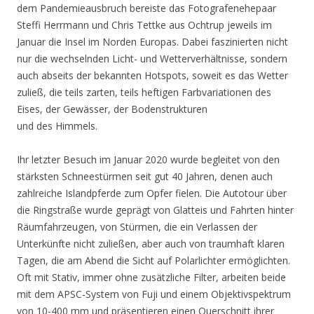
dem Pandemieausbruch bereiste das Fotografenehepaar
Steffi Herrmann und Chris Tettke aus Ochtrup jeweils im
Januar die Insel im Norden Europas. Dabei faszinierten nicht
nur die wechselnden Licht- und Wetterverhältnisse, sondern
auch abseits der bekannten Hotspots, soweit es das Wetter
zuließ, die teils zarten, teils heftigen Farbvariationen des
Eises, der Gewässer, der Bodenstrukturen
und des Himmels.
Ihr letzter Besuch im Januar 2020 wurde begleitet von den
stärksten Schneestürmen seit gut 40 Jahren, denen auch
zahlreiche Islandpferde zum Opfer fielen. Die Autotour über
die Ringstraße wurde geprägt von Glatteis und Fahrten hinter
Räumfahrzeugen, von Stürmen, die ein Verlassen der
Unterkünfte nicht zuließen, aber auch von traumhaft klaren
Tagen, die am Abend die Sicht auf Polarlichter ermöglichten.
Oft mit Stativ, immer ohne zusätzliche Filter, arbeiten beide
mit dem APSC-System von Fuji und einem Objektivspektrum
von 10-400 mm und präsentieren einen Querschnitt ihrer